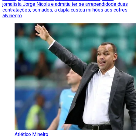
jornalista Jorge Nicola e admitiu ter se arrependidode duas
contratações; somados, a dupla custou milhões aos cofres
alvinegro
Atlético Mineiro