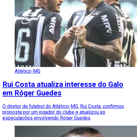
Atlético-MG
Rui Costa atualiza interesse do Galo
em Róger Guedes
O diretor de futebol do Atlético-MG, Rui Costa, confirmou
proposta por um jogador do clube e atualizou as
especulações envolvendo Róger Guedes