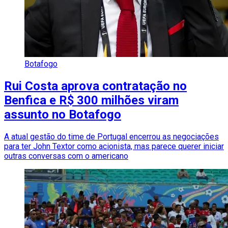
Botafogo
Rui Costa aprova contratação no
Benfica e R$ 300 milhões viram
assunto no Botafogo
A atual gestão do time de Portugal encerrou as negociações
para ter John Textor como acionista, mas parece querer iniciar
outras conversas com o americano