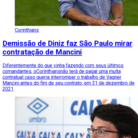
Corinthians
Demissão de Diniz faz São Paulo mirar
contratação de Mancini
Diferentemente do que vinha fazendo com seus últimos
comandantes, oCorinthiansnão terá de pagar uma multa
contratual caso queria interromper o trabalho de Vagner
Mancini antes do fim de seu contrato, em 31 de dezembro de
2021