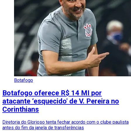
Botafogo
Botafogo oferece R$ 14 MI por
atacante ‘esquecido' de V. Pereira no
Corinthians
Diretoria do Glorioso tenta fechar acordo com o clube paulista
antes do fim da janela de transferências