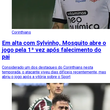
Corinthians
Em alta com Sylvinho, Mosquito abre o
jogo pela 1ª vez após falecimento do
pai
Considerado um dos destaques do Corinthians nesta
temporada, o atacante viveu dias difíceis recentemente, mas
abriu o jogo após a vitória sobre o Sport