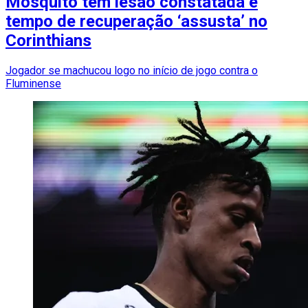
Mosquito tem lesão constatada e
tempo de recuperação ‘assusta’ no
Corinthians
Jogador se machucou logo no início de jogo contra o
Fluminense