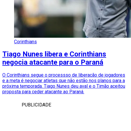
Corinthians
Tiago Nunes libera e Corinthians
negocia atacante para o Paraná
O Corinthians segue o processso de liberação de jogadores
e a meta é negociar atletas que não estão nos planos para a
próxima temporada. Tiago Nunes deu aval e o Timão aceitou
proposta para ceder atacante ao Paraná.
PUBLICIDADE