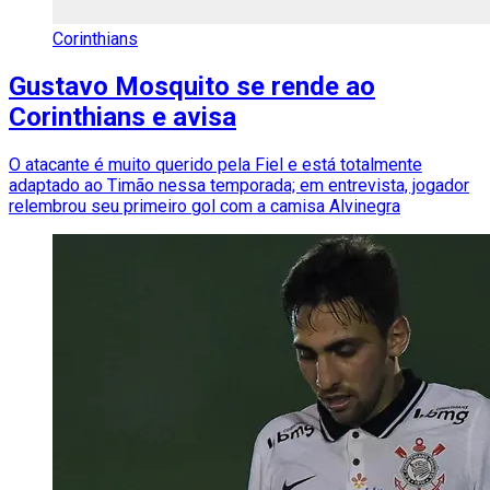
Corinthians
Gustavo Mosquito se rende ao
Corinthians e avisa
O atacante é muito querido pela Fiel e está totalmente
adaptado ao Timão nessa temporada; em entrevista, jogador
relembrou seu primeiro gol com a camisa Alvinegra