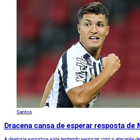
Santos
Dracena cansa de esperar resposta de
A diretoria esportiva está tentando negociar com o atacante