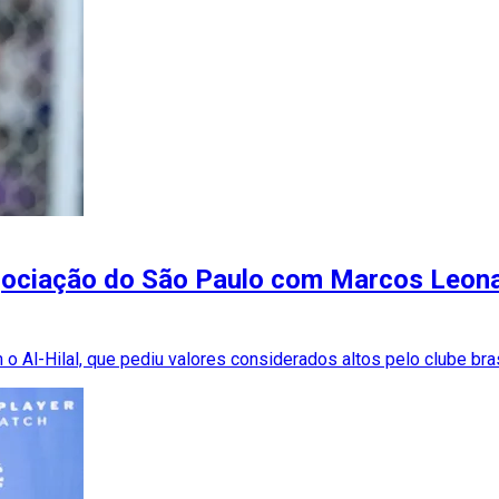
gociação do São Paulo com Marcos Leona
o Al-Hilal, que pediu valores considerados altos pelo clube bras