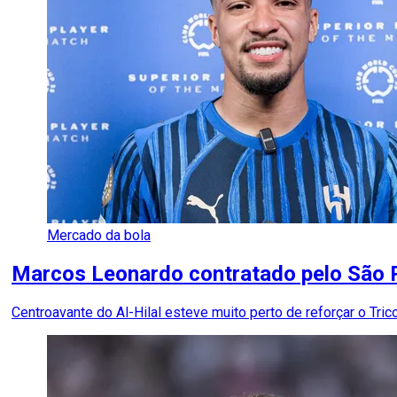
Mercado da bola
Marcos Leonardo contratado pelo São P
Centroavante do Al-Hilal esteve muito perto de reforçar o Trico