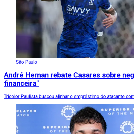
São Paulo
André Hernan rebate Casares sobre ne
financeira"
Tricolor Paulista buscou alinhar o empréstimo do atacante com 