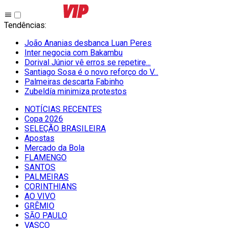
Tendências
:
João Ananias desbanca Luan Peres
Inter negocia com Bakambu
Dorival Júnior vê erros se repetire...
Santiago Sosa é o novo reforço do V...
Palmeiras descarta Fabinho
Zubeldía minimiza protestos
NOTÍCIAS RECENTES
Copa 2026
SELEÇÃO BRASILEIRA
Apostas
Mercado da Bola
FLAMENGO
SANTOS
PALMEIRAS
CORINTHIANS
AO VIVO
GRÊMIO
SĀO PAULO
VASCO