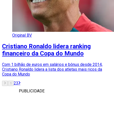
Original BV
Cristiano Ronaldo lidera ranking
financeiro da Copa do Mundo
Com 1 bilhão de euros em salários e bônus desde 2014,
Cristiano Ronaldo lidera a lista dos atletas mais ricos da
Copa do Mundo
2
3
1
PUBLICIDADE