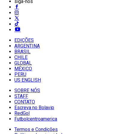
siga-nos
EDIÇÕES
ARGENTINA
BRASIL
CHILE
GLOBAL
MÉXICO
PERU
US ENGLISH
SOBRE NÓS
STAFF
CONTATO
Escreva no Bolavip
RedGol
Futbolcentroamerica
Termos e Condições