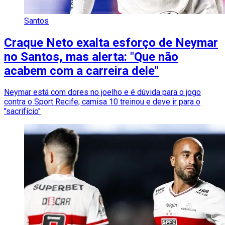
Santos
Craque Neto exalta esforço de Neymar
no Santos, mas alerta: "Que não
acabem com a carreira dele"
Neymar está com dores no joelho e é dúvida para o jogo
contra o Sport Recife; camisa 10 treinou e deve ir para o
"sacrifício"