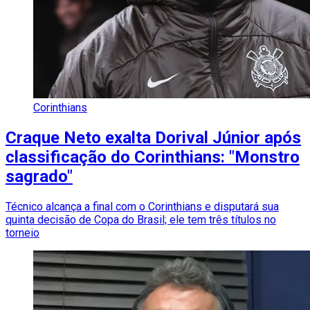
Corinthians
Craque Neto exalta Dorival Júnior após
classificação do Corinthians: "Monstro
sagrado"
Técnico alcança a final com o Corinthians e disputará sua
quinta decisão de Copa do Brasil; ele tem três títulos no
torneio