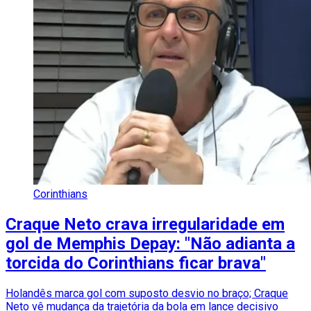
Corinthians
Craque Neto crava irregularidade em
gol de Memphis Depay: "Não adianta a
torcida do Corinthians ficar brava"
Holandês marca gol com suposto desvio no braço; Craque
Neto vê mudança da trajetória da bola em lance decisivo