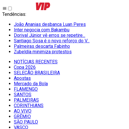
Tendências
:
João Ananias desbanca Luan Peres
Inter negocia com Bakambu
Dorival Júnior vê erros se repetire...
Santiago Sosa é o novo reforço do V...
Palmeiras descarta Fabinho
Zubeldía minimiza protestos
NOTÍCIAS RECENTES
Copa 2026
SELEÇÃO BRASILEIRA
Apostas
Mercado da Bola
FLAMENGO
SANTOS
PALMEIRAS
CORINTHIANS
AO VIVO
GRÊMIO
SĀO PAULO
VASCO