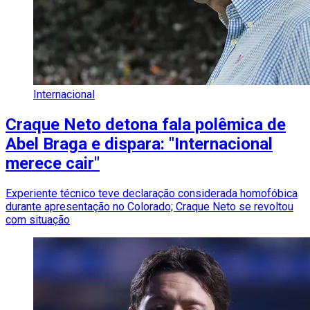
Internacional
Craque Neto detona fala polêmica de
Abel Braga e dispara: "Internacional
merece cair"
Experiente técnico teve declaração considerada homofóbica
durante apresentação no Colorado; Craque Neto se revoltou
com situação