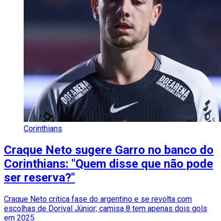
Corinthians
Craque Neto sugere Garro no banco do
Corinthians: "Quem disse que não pode
ser reserva?"
Craque Neto critica fase do argentino e se revolta com
escolhas de Dorival Júnior; camisa 8 tem apenas dois gols
em 2025