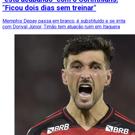
"Ficou dois dias sem treinar"
Memphis Depay passa em branco, é substituído e se irrita
com Dorival Júnior; Timão tem atuação ruim em Itaquera