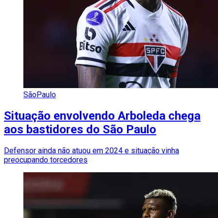
SãoPaulo
Situação envolvendo Arboleda chega
aos bastidores do São Paulo
Defensor ainda não atuou em 2024 e situação vinha
preocupando torcedores