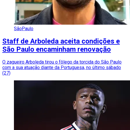
SãoPaulo
Staff de Arboleda aceita condições e
São Paulo encaminham renovação
O zagueiro Arboleda tirou o fôlego da torcida do São Paulo
com a sua atuação diante da Portuguesa, no último sábado
(27)