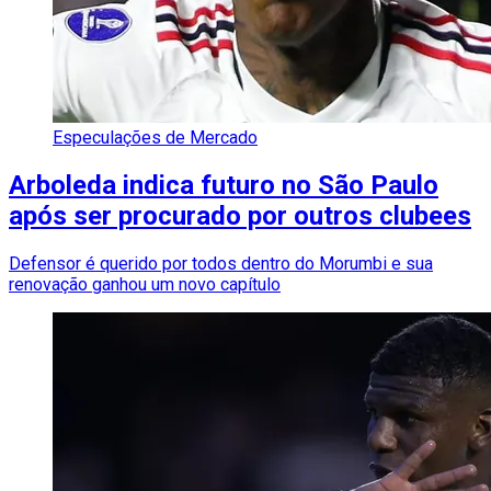
Especulações de Mercado
Arboleda indica futuro no São Paulo
após ser procurado por outros clubees
Defensor é querido por todos dentro do Morumbi e sua
renovação ganhou um novo capítulo