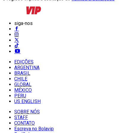
siga-nos
EDIÇÕES
ARGENTINA
BRASIL
CHILE
GLOBAL
MÉXICO
PERU
US ENGLISH
SOBRE NÓS
STAFF
CONTATO
Escreva no Bolavip