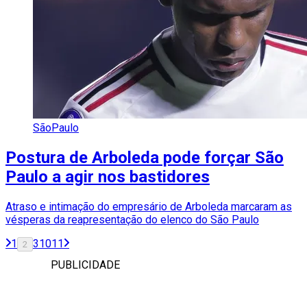
SãoPaulo
Postura de Arboleda pode forçar São
Paulo a agir nos bastidores
Atraso e intimação do empresário de Arboleda marcaram as
vésperas da reapresentação do elenco do São Paulo
1
3
10
11
2
PUBLICIDADE