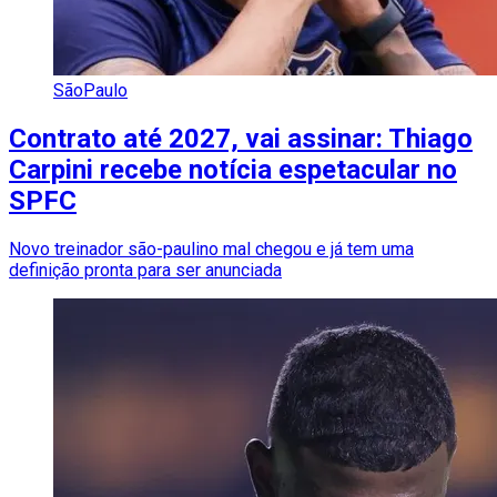
SãoPaulo
Contrato até 2027, vai assinar: Thiago
Carpini recebe notícia espetacular no
SPFC
Novo treinador são-paulino mal chegou e já tem uma
definição pronta para ser anunciada