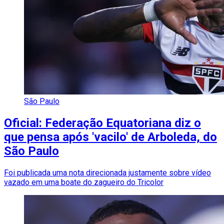
São Paulo
Oficial: Federação Equatoriana diz o
que pensa após 'vacilo' de Arboleda, do
São Paulo
Foi publicada uma nota direcionada justamente sobre vídeo
vazado em uma boate do zagueiro do Tricolor