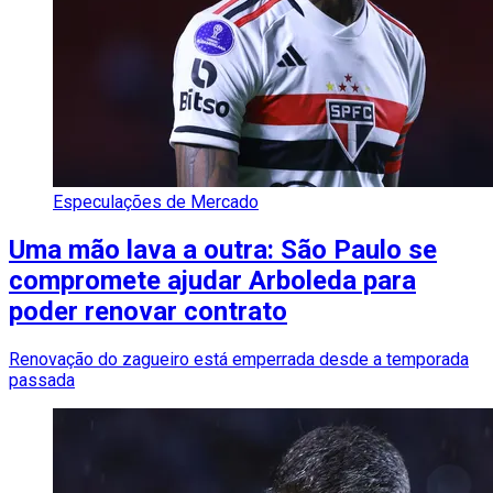
Especulações de Mercado
Uma mão lava a outra: São Paulo se
compromete ajudar Arboleda para
poder renovar contrato
Renovação do zagueiro está emperrada desde a temporada
passada