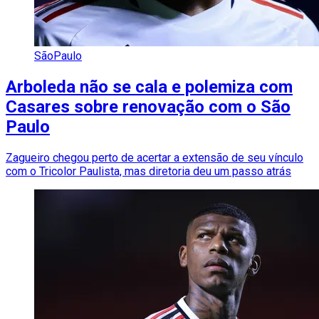
SãoPaulo
Arboleda não se cala e polemiza com
Casares sobre renovação com o São
Paulo
Zagueiro chegou perto de acertar a extensão de seu vínculo
com o Tricolor Paulista, mas diretoria deu um passo atrás