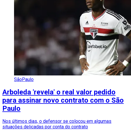
SãoPaulo
Arboleda 'revela' o real valor pedido
para assinar novo contrato com o São
Paulo
Nos últimos dias, o defensor se colocou em algumas
situações delicadas por conta do contrato