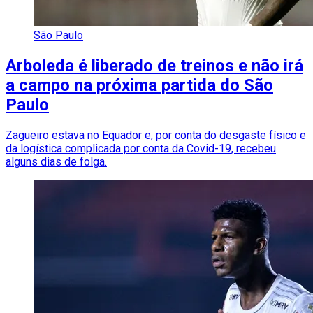
São Paulo
Arboleda é liberado de treinos e não irá
a campo na próxima partida do São
Paulo
Zagueiro estava no Equador e, por conta do desgaste físico e
da logística complicada por conta da Covid-19, recebeu
alguns dias de folga.