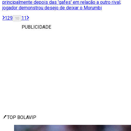
principalmente depois das 'gafes' em relação a outro rival;
jogador demonstrou desejo de deixar o Morumbi
1
2
9
11
10
PUBLICIDADE
TOP BOLAVIP