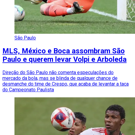
São Paulo
MLS, México e Boca assombram São
Paulo e querem levar Volpi e Arboleda
Direção do São Paulo não comenta especulações do
mercado da bola, mas se blinda de qualquer chance de
desmanche do time de Crespo, que acaba de levantar a taça
do Campeonato Paulista