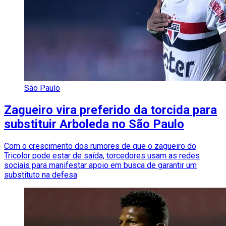
São Paulo
Zagueiro vira preferido da torcida para
substituir Arboleda no São Paulo
Com o crescimento dos rumores de que o zagueiro do
Tricolor pode estar de saída, torcedores usam as redes
sociais para manifestar apoio em busca de garantir um
substituto na defesa