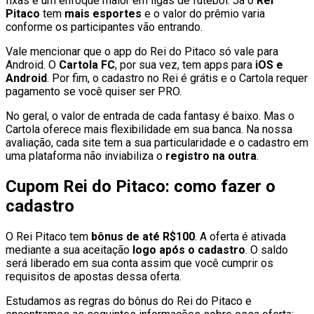
fixas e um enfoque maior em ligas de futebol. Já o
Rei
Pitaco
tem
mais esportes
e o valor do prêmio varia
conforme os participantes vão entrando.
Vale mencionar que o app do Rei do Pitaco só vale para
Android. O
Cartola FC
, por sua vez, tem apps para
iOS e
Android
. Por fim, o cadastro no Rei é grátis e o Cartola requer
pagamento se você quiser ser PRO.
No geral, o valor de entrada de cada fantasy é baixo. Mas o
Cartola oferece mais flexibilidade em sua banca. Na nossa
avaliação, cada site tem a sua particularidade e o cadastro em
uma plataforma não inviabiliza o
registro na outra
.
Cupom Rei do Pitaco: como fazer o
cadastro
O Rei Pitaco tem
bônus de até R$100
. A oferta é ativada
mediante a sua aceitação
logo após o cadastro
. O saldo
será liberado em sua conta assim que você cumprir os
requisitos de apostas dessa oferta.
Estudamos as regras do bônus do Rei do Pitaco e