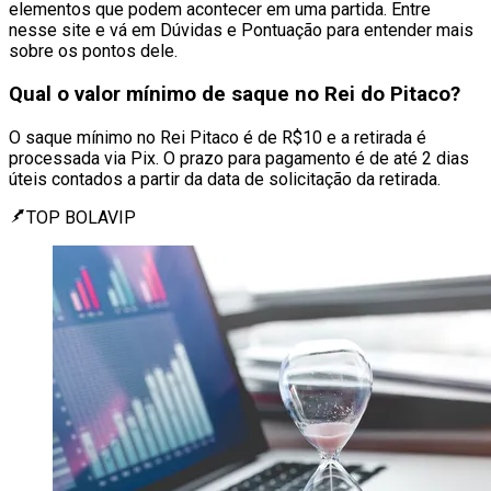
elementos que podem acontecer em uma partida. Entre
nesse site e vá em Dúvidas e Pontuação para entender mais
sobre os pontos dele.
Qual o valor mínimo de saque no Rei do Pitaco?
O saque mínimo no Rei Pitaco é de R$10 e a retirada é
processada via Pix. O prazo para pagamento é de até 2 dias
úteis contados a partir da data de solicitação da retirada.
TOP BOLAVIP