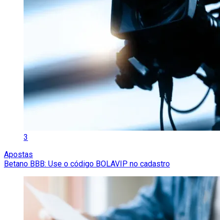
3
Apostas
Betano BBB: Use o código BOLAVIP no cadastro