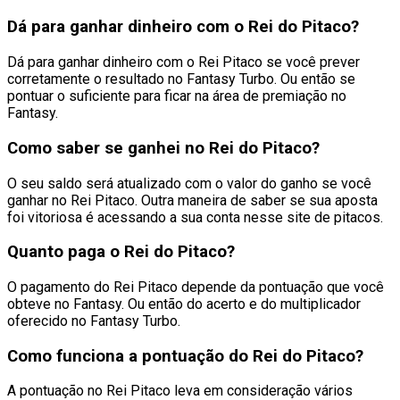
Dá para ganhar dinheiro com o Rei do Pitaco?
Dá para ganhar dinheiro com o Rei Pitaco se você prever
corretamente o resultado no Fantasy Turbo. Ou então se
pontuar o suficiente para ficar na área de premiação no
Fantasy.
Como saber se ganhei no Rei do Pitaco?
O seu saldo será atualizado com o valor do ganho se você
ganhar no Rei Pitaco. Outra maneira de saber se sua aposta
foi vitoriosa é acessando a sua conta nesse site de pitacos.
Quanto paga o Rei do Pitaco?
O pagamento do Rei Pitaco depende da pontuação que você
obteve no Fantasy. Ou então do acerto e do multiplicador
oferecido no Fantasy Turbo.
Como funciona a pontuação do Rei do Pitaco?
A pontuação no Rei Pitaco leva em consideração vários