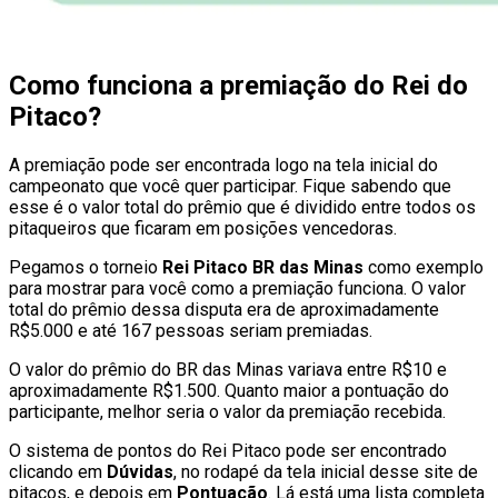
Como funciona a premiação do Rei do
Pitaco?
A premiação pode ser encontrada logo na tela inicial do
campeonato que você quer participar. Fique sabendo que
esse é o valor total do prêmio que é dividido entre todos os
pitaqueiros que ficaram em posições vencedoras.
Pegamos o torneio
Rei Pitaco BR das Minas
como exemplo
para mostrar para você como a premiação funciona. O valor
total do prêmio dessa disputa era de aproximadamente
R$5.000 e até 167 pessoas seriam premiadas.
O valor do prêmio do BR das Minas variava entre R$10 e
aproximadamente R$1.500. Quanto maior a pontuação do
participante, melhor seria o valor da premiação recebida.
O sistema de pontos do Rei Pitaco pode ser encontrado
clicando em
Dúvidas
, no rodapé da tela inicial desse site de
pitacos, e depois em
Pontuação
. Lá está uma lista completa