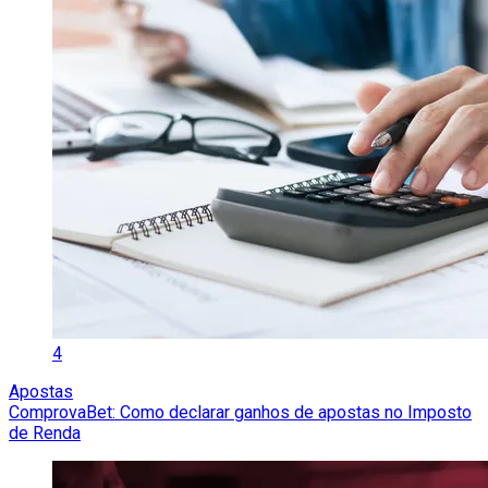
4
Apostas
ComprovaBet: Como declarar ganhos de apostas no Imposto
de Renda