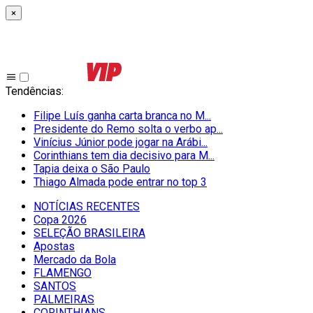
×
Tendências
:
Filipe Luís ganha carta branca no M...
Presidente do Remo solta o verbo ap...
Vinícius Júnior pode jogar na Arábi...
Corinthians tem dia decisivo para M...
Tapia deixa o São Paulo
Thiago Almada pode entrar no top 3
NOTÍCIAS RECENTES
Copa 2026
SELEÇÃO BRASILEIRA
Apostas
Mercado da Bola
FLAMENGO
SANTOS
PALMEIRAS
CORINTHIANS