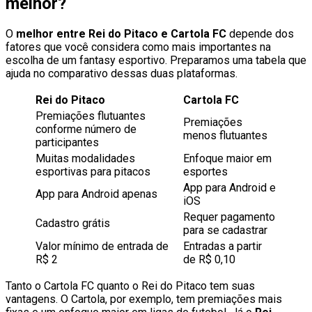
melhor?
O
melhor entre Rei do Pitaco e Cartola FC
depende dos
fatores que você considera como mais importantes na
escolha de um fantasy esportivo. Preparamos uma tabela que
ajuda no comparativo dessas duas plataformas.
Rei do Pitaco
Cartola FC
Premiações flutuantes
Premiações
conforme número de
menos flutuantes
participantes
Muitas modalidades
Enfoque maior em
esportivas para pitacos
esportes
App para Android e
App para Android apenas
iOS
Requer pagamento
Cadastro grátis
para se cadastrar
Valor mínimo de entrada de
Entradas a partir
R$ 2
de R$ 0,10
Tanto o Cartola FC quanto o Rei do Pitaco tem suas
vantagens. O Cartola, por exemplo, tem premiações mais