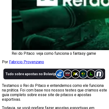
Rei do Pitaco: veja como funciona o fantasy game
Por
Fabricio Provenzano
Testamos o Rei do Pitaco e entendemos como ele funciona
na prática. Foi com base nos nossos testes que criamos este
guia completo sobre esse site de pitacos e apostas
esportivas.
Todavia, se você prefere fazer apostas esportivas em