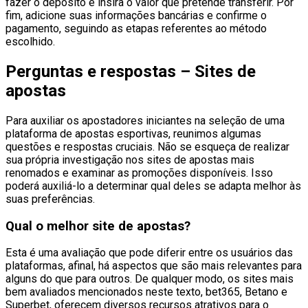
fazer o depósito e insira o valor que pretende transferir. Por
fim, adicione suas informações bancárias e confirme o
pagamento, seguindo as etapas referentes ao método
escolhido.
Perguntas e respostas – Sites de
apostas
Para auxiliar os apostadores iniciantes na seleção de uma
plataforma de apostas esportivas, reunimos algumas
questões e respostas cruciais. Não se esqueça de realizar
sua própria investigação nos sites de apostas mais
renomados e examinar as promoções disponíveis. Isso
poderá auxiliá-lo a determinar qual deles se adapta melhor às
suas preferências.
Qual o melhor site de apostas?
Esta é uma avaliação que pode diferir entre os usuários das
plataformas, afinal, há aspectos que são mais relevantes para
alguns do que para outros. De qualquer modo, os sites mais
bem avaliados mencionados neste texto, bet365, Betano e
Superbet, oferecem diversos recursos atrativos para o