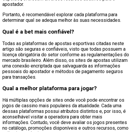
apostador.
Portanto, é recomendável explorar cada plataforma para
determinar qual se adequa melhor às suas necessidades.
Qual é a bet mais confiável?
Todas as plataformas de apostas esportivas citadas neste
artigo são seguras e confiáveis, visto que todas possuem a
licença obrigatória do setor conforme as regulamentações do
mercado brasileiro. Além disso, os sites de apostas utilizam
uma conexão encriptada que salvaguarda as informações
pessoais do apostador e métodos de pagamento seguros
para transações.
Qual a melhor plataforma para jogar?
Há múltiplas opções de sites onde você pode encontrar os
jogos de cassino mais populares da atualidade. Cada uma
dessas plataformas possui atributos distintos e, por isso, é
aconselhável visitar a operadora para obter mais
informações. Contudo, você deve avaliar os jogos presentes
no catálogo, promoções disponíveis e outros recursos, como