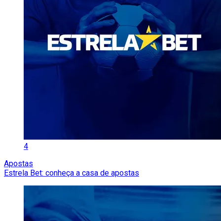
4
Apostas
Estrela Bet: conheça a casa de apostas