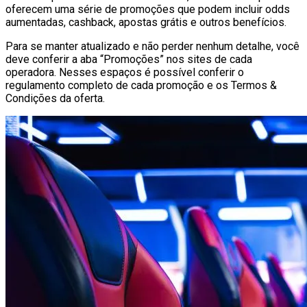
oferecem uma série de promoções que podem incluir odds
aumentadas, cashback, apostas grátis e outros benefícios.
Para se manter atualizado e não perder nenhum detalhe, você
deve conferir a aba “Promoções” nos sites de cada
operadora. Nesses espaços é possível conferir o
regulamento completo de cada promoção e os Termos &
Condições da oferta.