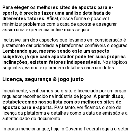
Para eleger os melhores sites de apostas para e-
sports, é preciso fazer uma análise detalhada de
diferentes fatores.
Afinal, dessa forma é possível
minimizar problemas com a casa de aposta e assegurar
assim uma experiência online mais segura.
Inclusive, um dos aspectos que levamos em consideração é
justamente dar prioridade a plataformas confiáveis e seguras.
Lembrando que, mesmo sendo este um aspecto
subjetivo, já que cada apostador pode ter suas próprias
inclinações, existem fatores indispensáveis.
Nos tópicos
seguintes, vamos explorar em detalhes cada um deles.
Licença, segurança & jogo justo
Inicialmente, verificamos se o site é licenciado por um órgão
regulador reconhecido na indústria de jogos.
A partir disso,
estabelecemos nossa lista com os melhores sites de
apostas para e-sports.
Para tanto, verificamos o selo de
licença da plataforma e detalhes como a data de emissão e a
autenticidade do documento.
Importa mencionar que, hoje, o Governo Federal regula o setor