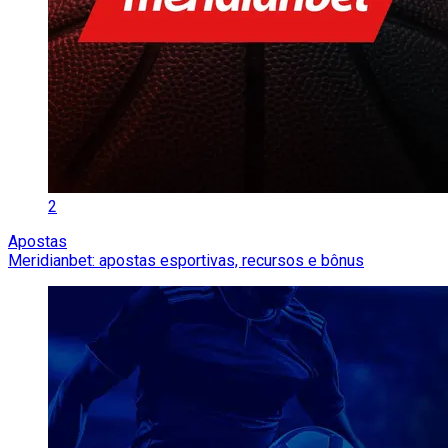
2
Apostas
Meridianbet: apostas esportivas, recursos e bônus