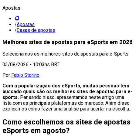
Apostas
/
Apostas
/
Casas de apostas
Melhores sites de apostas para eSports em 2026
Selecionamos os melhores sites de apostas para e-Sports
03/08/2026 - 10:03hs BRT
Por
Fabio Storino
Com a popularização dos eSports, muitas pessoas têm
buscado quais são os melhores sites de apostas para e-
sports.
Pensando nisso, apresentamos neste artigo uma
lista com as principais plataformas do mercado. Além disso,
explicamos como fazer uma análise para acertar na escolha.
Como escolhemos os sites de apostas
eSports em agosto?