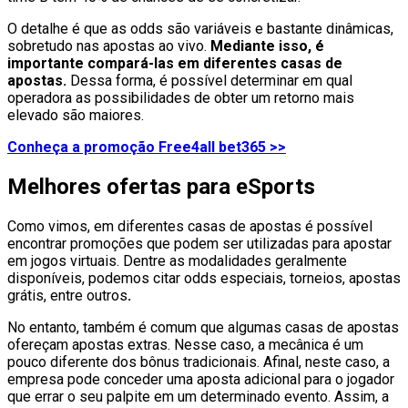
O detalhe é que as odds são variáveis e bastante dinâmicas,
sobretudo nas apostas ao vivo.
Mediante isso, é
importante compará-las em diferentes casas de
apostas.
Dessa forma, é possível determinar em qual
operadora as possibilidades de obter um retorno mais
elevado são maiores.
Conheça a promoção Free4all bet365 >>
Melhores ofertas para eSports
Como vimos, em diferentes casas de apostas é possível
encontrar promoções que podem ser utilizadas para apostar
em jogos virtuais. Dentre as modalidades geralmente
disponíveis, podemos citar odds especiais, torneios, apostas
grátis, entre outros
.
No entanto, também é comum que algumas casas de apostas
ofereçam apostas extras. Nesse caso, a mecânica é um
pouco diferente dos bônus tradicionais. Afinal, neste caso, a
empresa pode conceder uma aposta adicional para o jogador
que errar o seu palpite em um determinado evento. Assim, a