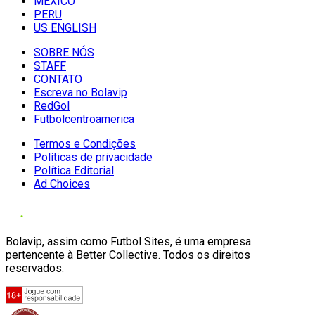
MÉXICO
PERU
US ENGLISH
SOBRE NÓS
STAFF
CONTATO
Escreva no Bolavip
RedGol
Futbolcentroamerica
Termos e Condições
Políticas de privacidade
Política Editorial
Ad Choices
Bolavip, assim como Futbol Sites, é uma empresa
pertencente à Better Collective. Todos os direitos
reservados.