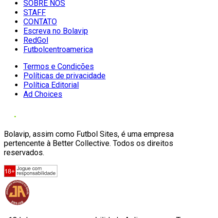
SOBRE NÓS
STAFF
CONTATO
Escreva no Bolavip
RedGol
Futbolcentroamerica
Termos e Condições
Políticas de privacidade
Política Editorial
Ad Choices
Bolavip, assim como Futbol Sites, é uma empresa
pertencente à Better Collective. Todos os direitos
reservados.