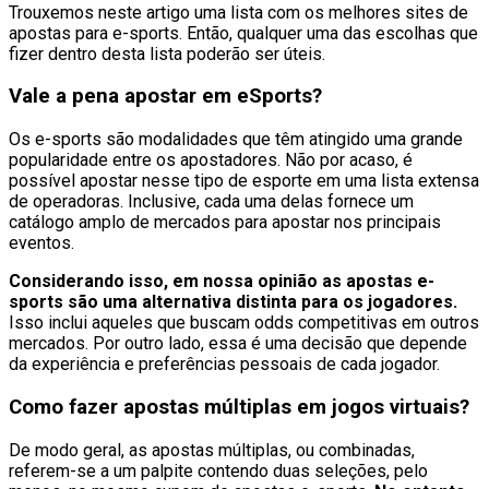
Trouxemos neste artigo uma lista com os melhores sites de
apostas para e-sports. Então, qualquer uma das escolhas que
fizer dentro desta lista poderão ser úteis.
Vale a pena apostar em eSports?
Os e-sports são modalidades que têm atingido uma grande
popularidade entre os apostadores. Não por acaso, é
possível apostar nesse tipo de esporte em uma lista extensa
de operadoras. Inclusive, cada uma delas fornece um
catálogo amplo de mercados para apostar nos principais
eventos.
Considerando isso, em nossa opinião as apostas e-
sports são uma alternativa distinta para os jogadores.
Isso inclui aqueles que buscam odds competitivas em outros
mercados. Por outro lado, essa é uma decisão que depende
da experiência e preferências pessoais de cada jogador.
Como fazer apostas múltiplas em jogos virtuais?
De modo geral, as apostas múltiplas, ou combinadas,
referem-se a um palpite contendo duas seleções, pelo