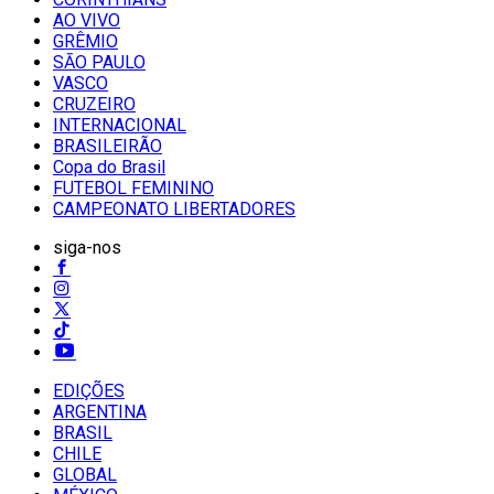
AO VIVO
GRÊMIO
SĀO PAULO
VASCO
CRUZEIRO
INTERNACIONAL
BRASILEIRÃO
Copa do Brasil
FUTEBOL FEMININO
CAMPEONATO LIBERTADORES
siga-nos
EDIÇÕES
ARGENTINA
BRASIL
CHILE
GLOBAL