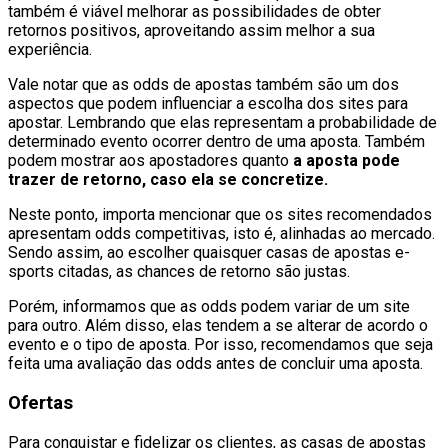
também é viável melhorar as possibilidades de obter
retornos positivos, aproveitando assim melhor a sua
experiência.
Vale notar que as odds de apostas também são um dos
aspectos que podem influenciar a escolha dos sites para
apostar. Lembrando que elas representam a probabilidade de
determinado evento ocorrer dentro de uma aposta. Também
podem mostrar aos apostadores quanto
a aposta pode
trazer de retorno, caso ela se concretize.
Neste ponto, importa mencionar que os sites recomendados
apresentam odds competitivas, isto é, alinhadas ao mercado.
Sendo assim, ao escolher quaisquer casas de apostas e-
sports citadas, as chances de retorno são justas.
Porém, informamos que as odds podem variar de um site
para outro. Além disso, elas tendem a se alterar de acordo o
evento e o tipo de aposta. Por isso, recomendamos que seja
feita uma avaliação das odds antes de concluir uma aposta.
Ofertas
Para conquistar e fidelizar os clientes, as casas de apostas