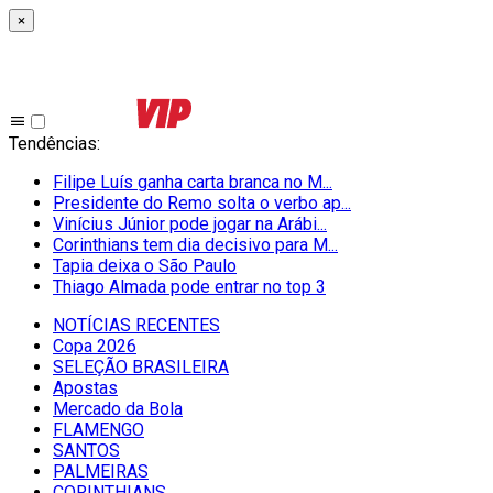
×
Tendências
:
Filipe Luís ganha carta branca no M...
Presidente do Remo solta o verbo ap...
Vinícius Júnior pode jogar na Arábi...
Corinthians tem dia decisivo para M...
Tapia deixa o São Paulo
Thiago Almada pode entrar no top 3
NOTÍCIAS RECENTES
Copa 2026
SELEÇÃO BRASILEIRA
Apostas
Mercado da Bola
FLAMENGO
SANTOS
PALMEIRAS
CORINTHIANS