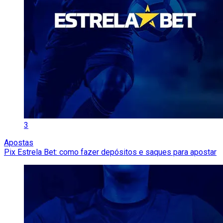
3
Apostas
Pix Estrela Bet: como fazer depósitos e saques para apostar