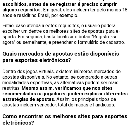
escolhidos, antes de se registrar é preciso cumprir
alguns requisitos.
Em geral, eles incluem ter pelo menos 18
anos e residir no Brasil, por exemplo.
Então, caso atenda a estes requisitos, o usuário poderá
escolher um dentre os melhores sites de apostas para e-
sports. Em seguida, basta localizar o botão “Registre-se
agora” ou semelhante, e preencher o formulário de cadastro.
Quais mercados de apostas estão disponíveis
para esportes eletrônicos?
Dentro dos jogos virtuais, existem inúmeros mercados de
apostas disponíveis. No entanto, se comparado a outras
modalidades esportivas, as alternativas podem ser mais
restritas.
Mesmo assim, verificamos que nos sites
recomendados os jogadores podem explorar diferentes
estratégias de apostas.
Assim, os principais tipos de
apostas incluem vencedor, total de mapas e handicaps.
Como encontrar os melhores sites para esportes
eletrônicos?