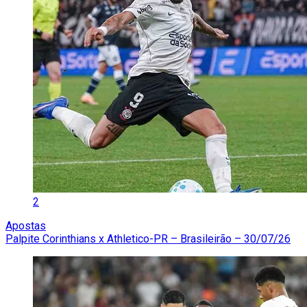
2
Apostas
Palpite Corinthians x Athletico-PR – Brasileirão – 30/07/26