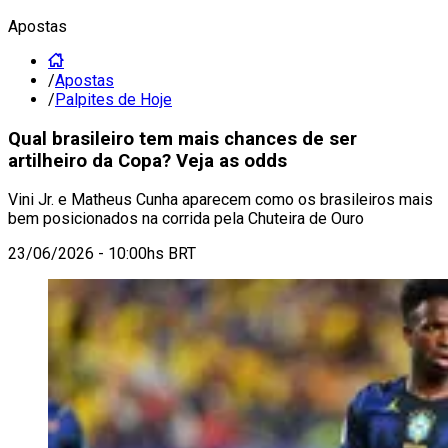
Apostas
/
Apostas
/
Palpites de Hoje
Qual brasileiro tem mais chances de ser
artilheiro da Copa? Veja as odds
Vini Jr. e Matheus Cunha aparecem como os brasileiros mais
bem posicionados na corrida pela Chuteira de Ouro
23/06/2026 - 10:00hs BRT