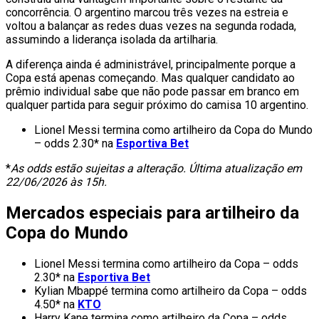
concorrência. O argentino marcou três vezes na estreia e
voltou a balançar as redes duas vezes na segunda rodada,
assumindo a liderança isolada da artilharia.
A diferença ainda é administrável, principalmente porque a
Copa está apenas começando. Mas qualquer candidato ao
prêmio individual sabe que não pode passar em branco em
qualquer partida para seguir próximo do camisa 10 argentino.
Lionel Messi termina como artilheiro da Copa do Mundo
– odds 2.30* na
Esportiva Bet
*
As odds estão sujeitas a alteração. Última atualização em
22/06/2026 às 15h.
Mercados especiais para artilheiro da
Copa do Mundo
Lionel Messi termina como artilheiro da Copa – odds
2.30* na
Esportiva Bet
Kylian Mbappé termina como artilheiro da Copa – odds
4.50* na
KTO
Harry Kane termina como artilheiro da Copa – odds