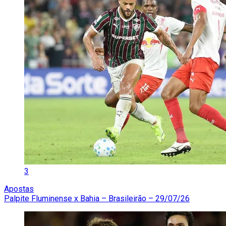
3
Apostas
Palpite Fluminense x Bahia – Brasileirão – 29/07/26