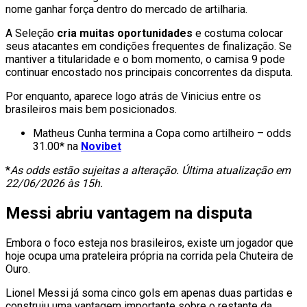
nome ganhar força dentro do mercado de artilharia.
A Seleção
cria muitas oportunidades
e costuma colocar
seus atacantes em condições frequentes de finalização. Se
mantiver a titularidade e o bom momento, o camisa 9 pode
continuar encostado nos principais concorrentes da disputa.
Por enquanto, aparece logo atrás de Vinicius entre os
brasileiros mais bem posicionados.
Matheus Cunha termina a Copa como artilheiro – odds
31.00* na
Novibet
*
As odds estão sujeitas a alteração. Última atualização em
22/06/2026 às 15h.
Messi abriu vantagem na disputa
Embora o foco esteja nos brasileiros, existe um jogador que
hoje ocupa uma prateleira própria na corrida pela Chuteira de
Ouro.
Lionel Messi já soma cinco gols em apenas duas partidas e
construiu uma vantagem importante sobre o restante da