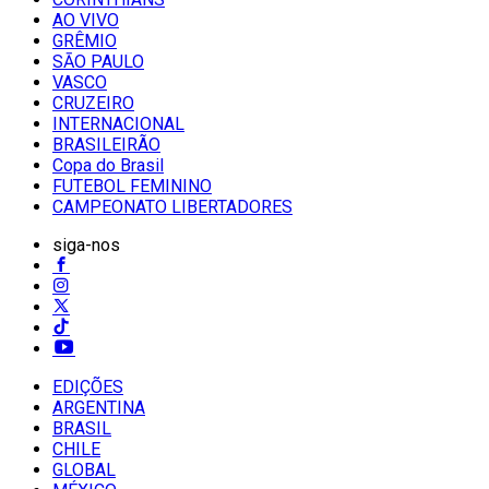
AO VIVO
GRÊMIO
SĀO PAULO
VASCO
CRUZEIRO
INTERNACIONAL
BRASILEIRÃO
Copa do Brasil
FUTEBOL FEMININO
CAMPEONATO LIBERTADORES
siga-nos
EDIÇÕES
ARGENTINA
BRASIL
CHILE
GLOBAL