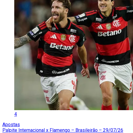
4
Apostas
Palpite Internacional x Flamengo – Brasileirão – 29/07/26