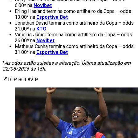
6.00* na
Novibet
Erling Haaland termina como artilheiro da Copa – odds
13.00* na
Esportiva Bet
Jonathan David termina como artilheiro da Copa – odds
21.00* na
KTO
Vinicius Júnior termina como artilheiro da Copa – odds
26.00* na
Novibet
Matheus Cunha termina como artilheiro da Copa – odds
31.00* na
Esportiva Bet
*
As odds estão sujeitas a alteração. Última atualização em
22/06/2026 às 15h.
TOP BOLAVIP