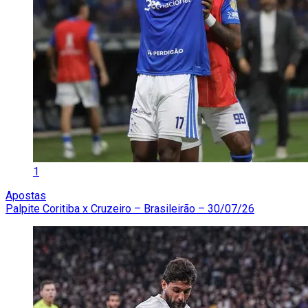
1
Apostas
Palpite Coritiba x Cruzeiro – Brasileirão – 30/07/26