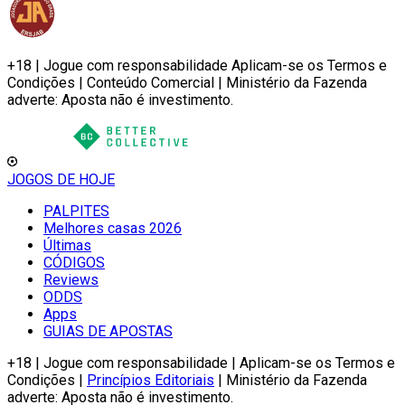
+18 | Jogue com responsabilidade Aplicam-se os Termos e
Condições | Conteúdo Comercial | Ministério da Fazenda
adverte: Aposta não é investimento.
JOGOS DE HOJE
PALPITES
Melhores casas 2026
Últimas
CÓDIGOS
Reviews
ODDS
Apps
GUIAS DE APOSTAS
+18 | Jogue com responsabilidade | Aplicam-se os Termos e
Condições |
Princípios Editoriais
| Ministério da Fazenda
adverte: Aposta não é investimento.