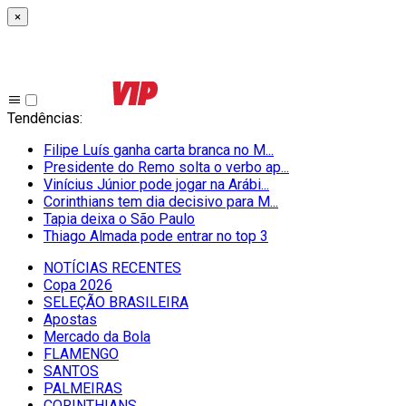
×
Tendências
:
Filipe Luís ganha carta branca no M...
Presidente do Remo solta o verbo ap...
Vinícius Júnior pode jogar na Arábi...
Corinthians tem dia decisivo para M...
Tapia deixa o São Paulo
Thiago Almada pode entrar no top 3
NOTÍCIAS RECENTES
Copa 2026
SELEÇÃO BRASILEIRA
Apostas
Mercado da Bola
FLAMENGO
SANTOS
PALMEIRAS
CORINTHIANS