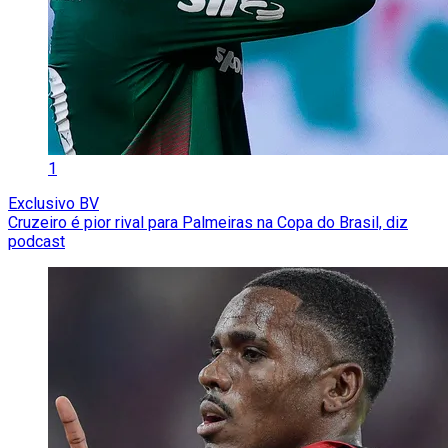
1
Exclusivo BV
Cruzeiro é pior rival para Palmeiras na Copa do Brasil, diz
podcast