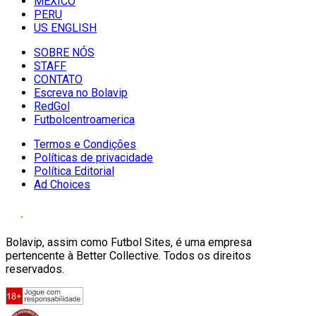
MÉXICO
PERU
US ENGLISH
SOBRE NÓS
STAFF
CONTATO
Escreva no Bolavip
RedGol
Futbolcentroamerica
Termos e Condições
Políticas de privacidade
Política Editorial
Ad Choices
Bolavip, assim como Futbol Sites, é uma empresa
pertencente à Better Collective. Todos os direitos
reservados.