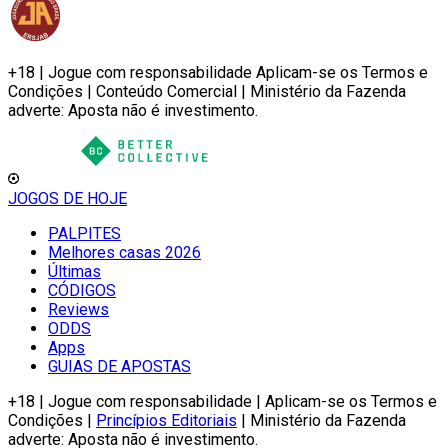
+18 | Jogue com responsabilidade Aplicam-se os Termos e
Condições | Conteúdo Comercial | Ministério da Fazenda
adverte: Aposta não é investimento.
JOGOS DE HOJE
PALPITES
Melhores casas 2026
Últimas
CÓDIGOS
Reviews
ODDS
Apps
GUIAS DE APOSTAS
+18 | Jogue com responsabilidade | Aplicam-se os Termos e
Condições |
Princípios Editoriais
| Ministério da Fazenda
adverte: Aposta não é investimento.