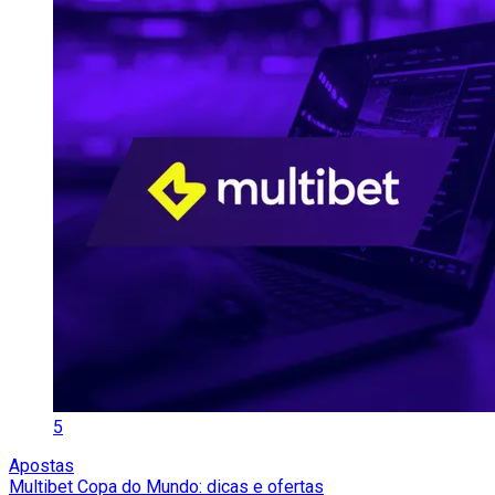
5
Apostas
Multibet Copa do Mundo: dicas e ofertas