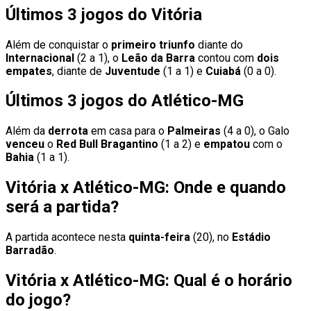
Últimos 3 jogos do Vitória
Além de conquistar o
primeiro
triunfo
diante do
Internacional
(2 a 1), o
Leão da Barra
contou com
dois
empates
, diante de
Juventude
(1 a 1) e
Cuiabá
(0 a 0).
Últimos 3 jogos do Atlético-MG
Além da
derrota
em casa para o
Palmeiras
(4 a 0), o Galo
venceu
o
Red Bull Bragantino
(1 a 2) e
empatou
com o
Bahia
(1 a 1).
Vitória x Atlético-MG: Onde e quando
será a partida?
A partida acontece nesta
quinta-feira
(20), no
Estádio
Barradão
.
Vitória x Atlético-MG: Qual é o horário
do jogo?