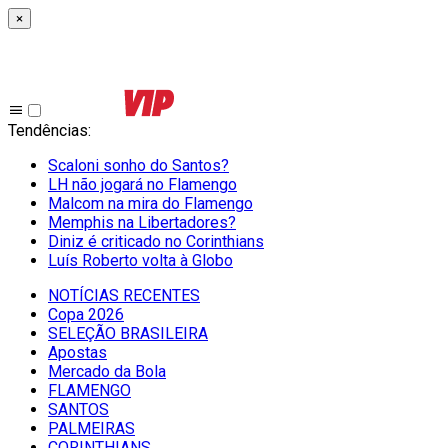
×
Tendências
:
Scaloni sonho do Santos?
LH não jogará no Flamengo
Malcom na mira do Flamengo
Memphis na Libertadores?
Diniz é criticado no Corinthians
Luís Roberto volta à Globo
NOTÍCIAS RECENTES
Copa 2026
SELEÇÃO BRASILEIRA
Apostas
Mercado da Bola
FLAMENGO
SANTOS
PALMEIRAS
CORINTHIANS