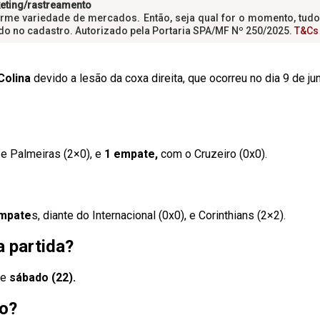
Colina
devido a lesão da coxa direita, que ocorreu no dia 9 de ju
 e Palmeiras (2×0), e
1 empate,
com o Cruzeiro (0x0).
mpate
s, diante do Internacional (0x0), e Corinthians (2×2).
a partida?
te
sábado (22).
go?