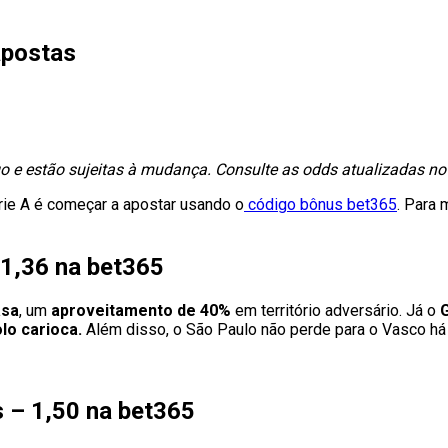
apostas
o e estão sujeitas à mudança. Consulte as odds atualizadas no
érie A é começar a apostar usando o
código bônus bet365
. Para 
 1,36 na bet365
asa
, um
aproveitamento de 40%
em território adversário. Já o
G
o carioca.
Além disso, o São Paulo não perde para o Vasco há 
s – 1,50 na bet365