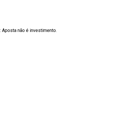
: Aposta não é investimento.