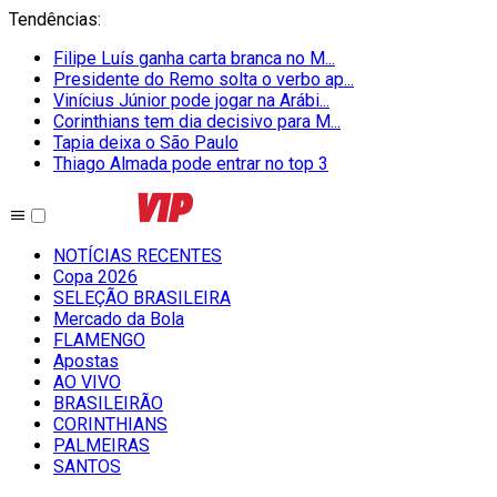
Tendências
:
Filipe Luís ganha carta branca no M...
Presidente do Remo solta o verbo ap...
Vinícius Júnior pode jogar na Arábi...
Corinthians tem dia decisivo para M...
Tapia deixa o São Paulo
Thiago Almada pode entrar no top 3
NOTÍCIAS RECENTES
Copa 2026
SELEÇÃO BRASILEIRA
Mercado da Bola
FLAMENGO
Apostas
AO VIVO
BRASILEIRÃO
CORINTHIANS
PALMEIRAS
SANTOS