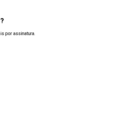
o?
is por assinatura.