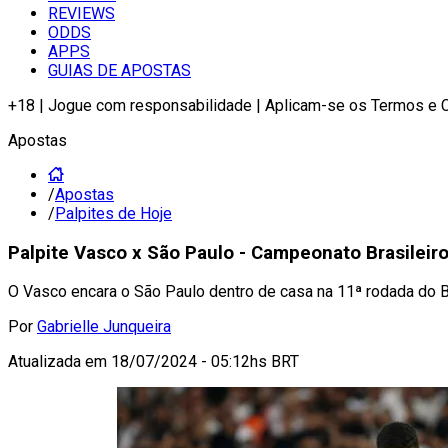
REVIEWS
ODDS
APPS
GUIAS DE APOSTAS
+18 | Jogue com responsabilidade | Aplicam-se os Termos e 
Apostas
/
Apostas
/
Palpites de Hoje
Palpite Vasco x São Paulo - Campeonato Brasileir
O Vasco encara o São Paulo dentro de casa na 11ª rodada do Br
Por
Gabrielle Junqueira
Atualizada em
18/07/2024 - 05:12hs BRT