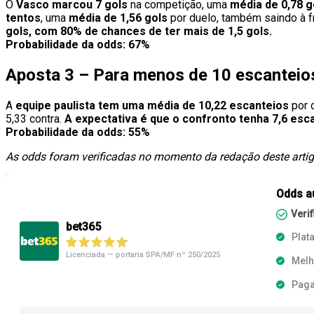
O
Vasco marcou 7 gols
na competição, uma
média de 0,78 g
tentos
, uma
média de 1,56 gols
por duelo, também saindo à f
gols, com 80% de chances de ter mais de 1,5 gols.
Probabilidade da odds: 67%
Aposta 3 – Para menos de 10 escanteio
A
equipe paulista tem uma média de 10,22 escanteios
por 
5,33 contra.
A expectativa é que o confronto tenha 7,6 esc
Probabilidade da odds: 55%
As odds foram verificadas no momento da redação deste artig