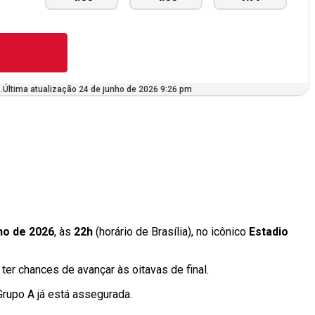
ho de 2026
, às
22h
(horário de Brasília), no icônico
Estadio
r chances de avançar às oitavas de final.
Grupo A já está assegurada.