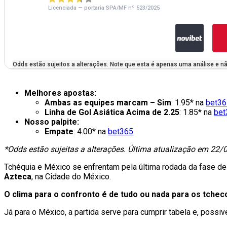
Melhores apostas:
Ambas as equipes marcam – Sim
: 1.95* na
bet36
Linha de Gol Asiática Acima de 2.25
: 1.85* na
bet
Nosso palpite:
Empate
: 4.00* na
bet365
*Odds estão sujeitas a alterações. Última atualização em 22/
Tchéquia e México se enfrentam pela última rodada da fase de
Azteca
, na Cidade do México.
O clima para o confronto é de tudo ou nada para os tchec
Já para o México, a partida serve para cumprir tabela e, possi