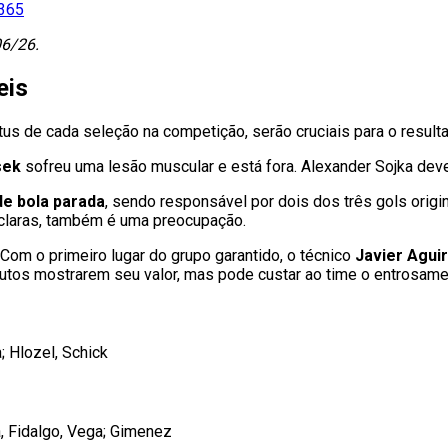
365
06/26.
eis
s de cada seleção na competição, serão cruciais para o resultad
sek
sofreu uma lesão muscular e está fora. Alexander Sojka deve
e bola parada
, sendo responsável por dois dos três gols origi
claras, também é uma preocupação.
 Com o primeiro lugar do grupo garantido, o técnico
Javier Agui
tos mostrarem seu valor, mas pode custar ao time o entrosamen
a; Hlozel, Schick
, Fidalgo, Vega; Gimenez