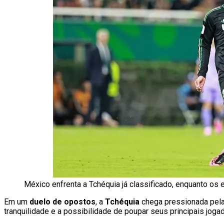
México enfrenta a Tchéquia já classificado, enquanto os
Em um
duelo de opostos
, a
Tchéquia
chega pressionada pela 
tranquilidade e a possibilidade de poupar seus principais joga