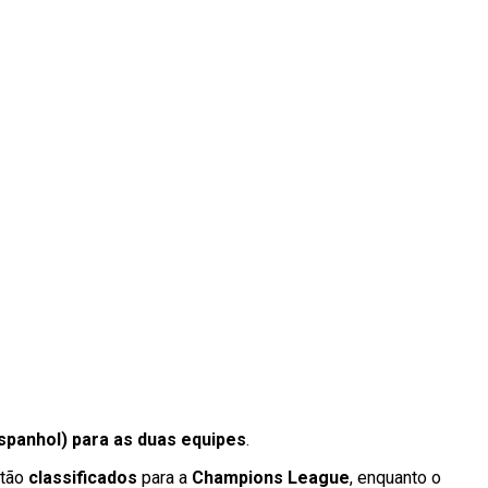
panhol) para as duas equipes
.
stão
classificados
para a
Champions League
, enquanto o