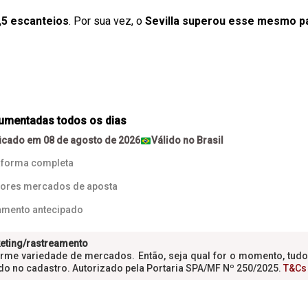
,5 escanteios
. Por sua vez, o
Sevilla superou esse mesmo 