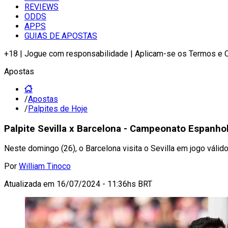
REVIEWS
ODDS
APPS
GUIAS DE APOSTAS
+18 | Jogue com responsabilidade | Aplicam-se os Termos e 
Apostas
/
Apostas
/
Palpites de Hoje
Palpite Sevilla x Barcelona - Campeonato Espanho
Neste domingo (26), o Barcelona visita o Sevilla em jogo váli
Por
William Tinoco
Atualizada em
16/07/2024 - 11:36hs BRT