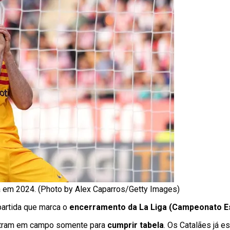
a em 2024. (Photo by Alex Caparros/Getty Images)
partida que marca o
encerramento da La Liga (Campeonato Es
 entram em campo somente para
cumprir tabela
. Os Catalães já e