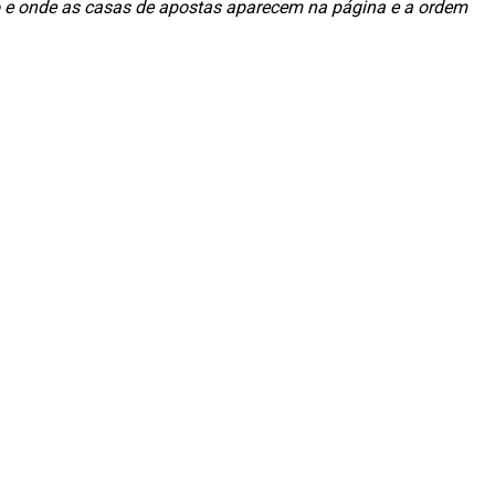
o e onde as casas de apostas aparecem na página e a ordem