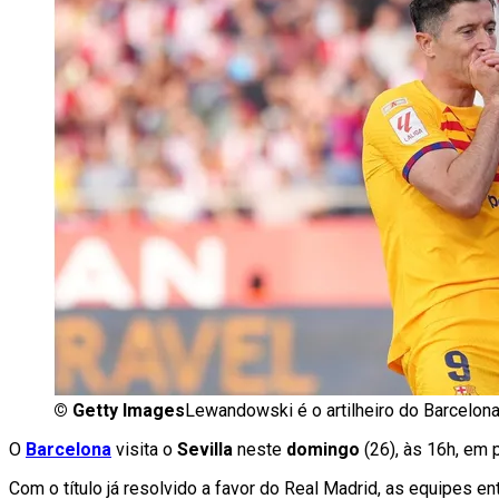
©
Getty Images
Lewandowski é o artilheiro do Barcelon
O
Barcelona
visita o
Sevilla
neste
domingo
(26), às 16h, em 
Com o título já resolvido a favor do Real Madrid, as equipes