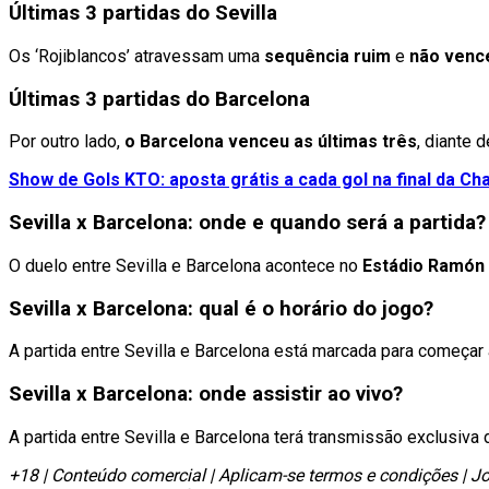
Últimas 3 partidas do Sevilla
Os ‘Rojiblancos’ atravessam uma
sequência ruim
e
não vence
Últimas 3 partidas do Barcelona
Por outro lado,
o Barcelona venceu as últimas três
, diante 
Show de Gols KTO: aposta grátis a cada gol na final da C
Sevilla x Barcelona: onde e quando será a partida?
O duelo entre Sevilla e Barcelona acontece no
Estádio Ramón 
Sevilla x Barcelona: qual é o horário do jogo?
A partida entre Sevilla e Barcelona está marcada para começar
Sevilla x Barcelona: onde assistir ao vivo?
A partida entre Sevilla e Barcelona terá transmissão exclusiva
+18 | Conteúdo comercial | Aplicam-se termos e condições | 