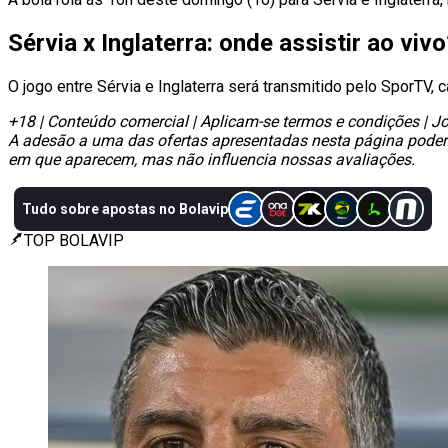
Sérvia x Inglaterra: onde assistir ao vivo
O jogo entre Sérvia e Inglaterra será transmitido pelo SporTV, c
+18 | Conteúdo comercial | Aplicam-se termos e condições | 
A adesão a uma das ofertas apresentadas nesta página pode
em que aparecem, mas não influencia nossas avaliações.
TOP BOLAVIP