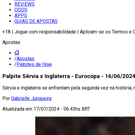
REVIEWS
ODDS
APPS
GUIAS DE APOSTAS
+18 | Jogue com responsabilidade | Aplicam-se os Termos e 
Apostas
/
Apostas
/
Palpites de Hoje
Palpite Sérvia x Inglaterra - Eurocopa - 16/06/202
Sérvia e Inglaterra se enfrentam pela segunda vez na história
Por
Gabrielle Junqueira
Atualizada em
17/07/2024 - 06:43hs BRT