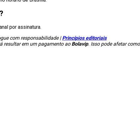
?
anal por assinatura.
Jogue com responsabilidade |
Princípios editoriais
rá resultar em um pagamento ao
Bolavip
. Isso pode afetar com