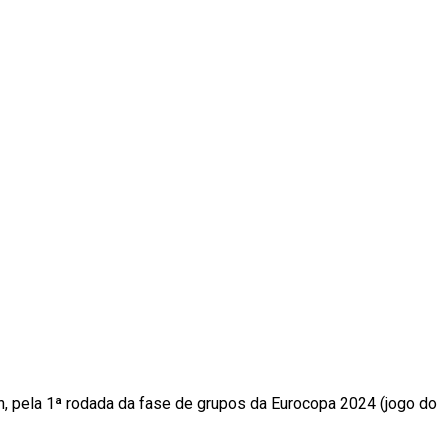
en, pela 1ª rodada da fase de grupos da Eurocopa 2024 (jogo do