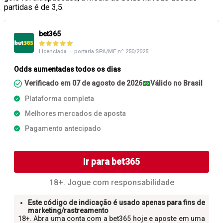
partidas é de 3,5.