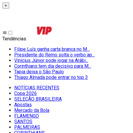
×
Tendências
:
Filipe Luís ganha carta branca no M...
Presidente do Remo solta o verbo ap...
Vinícius Júnior pode jogar na Arábi...
Corinthians tem dia decisivo para M...
Tapia deixa o São Paulo
Thiago Almada pode entrar no top 3
NOTÍCIAS RECENTES
Copa 2026
SELEÇÃO BRASILEIRA
Apostas
Mercado da Bola
FLAMENGO
SANTOS
PALMEIRAS
CORINTHIANS