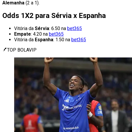
Alemanha
(2 a 1).
Odds 1X2 para Sérvia x Espanha
Vitória da
Sérvia
: 6.50 na
bet365
Empate
: 4.20 na
bet365
Vitória da
Espanha
: 1.50 na
bet365
TOP BOLAVIP