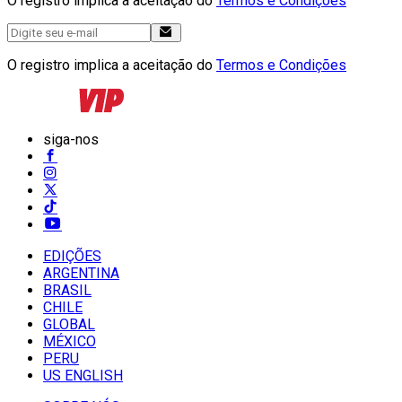
O registro implica a aceitação do
Termos e Condições
O registro implica a aceitação do
Termos e Condições
siga-nos
EDIÇÕES
ARGENTINA
BRASIL
CHILE
GLOBAL
MÉXICO
PERU
US ENGLISH