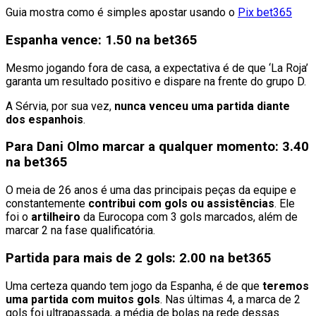
Guia mostra como é simples apostar usando o
Pix bet365
Espanha vence: 1.50 na bet365
Mesmo jogando fora de casa, a expectativa é de que ‘La Roja’
garanta um resultado positivo e dispare na frente do grupo D.
A Sérvia, por sua vez,
nunca venceu uma partida diante
dos espanhois
.
Para Dani Olmo marcar a qualquer momento: 3.40
na bet365
O meia de 26 anos é uma das principais peças da equipe e
constantemente
contribui com gols ou assistências
. Ele
foi o
artilheiro
da Eurocopa com 3 gols marcados, além de
marcar 2 na fase qualificatória.
Partida para mais de 2 gols: 2.00 na bet365
Uma certeza quando tem jogo da Espanha, é de que
teremos
uma partida com muitos gols
. Nas últimas 4, a marca de 2
gols foi ultrapassada, a média de bolas na rede dessas