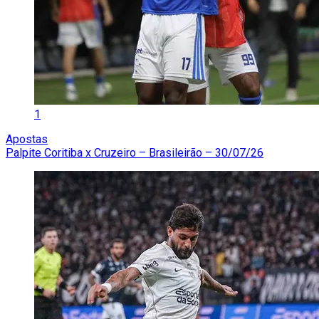
1
Apostas
Palpite Coritiba x Cruzeiro – Brasileirão – 30/07/26