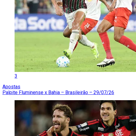
3
Apostas
Palpite Fluminense x Bahia – Brasileirão – 29/07/26