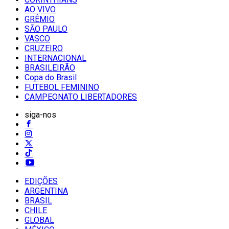
AO VIVO
GRÊMIO
SĀO PAULO
VASCO
CRUZEIRO
INTERNACIONAL
BRASILEIRÃO
Copa do Brasil
FUTEBOL FEMININO
CAMPEONATO LIBERTADORES
siga-nos
EDIÇÕES
ARGENTINA
BRASIL
CHILE
GLOBAL