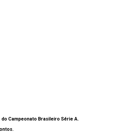
 do Campeonato Brasileiro Série A.
ontos.