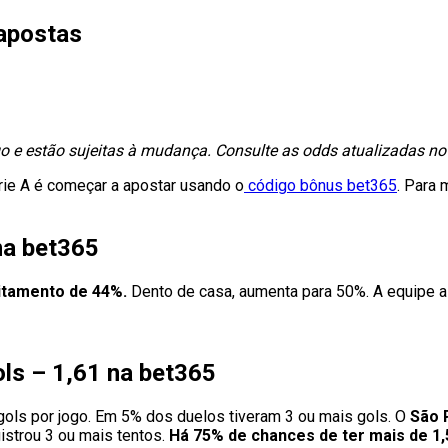
 apostas
 e estão sujeitas à mudança. Consulte as odds atualizadas no 
érie A é começar a apostar usando o
código bônus bet365
. Para 
na bet365
itamento de 44%.
Dento de casa, aumenta para 50%. A equipe a
ls – 1,61 na bet365
ols por jogo. Em 5% dos duelos tiveram 3 ou mais gols. O
São 
istrou 3 ou mais tentos.
Há 75% de chances de ter mais de 1,