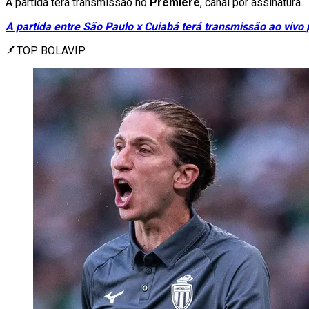
A partida terá transmissão no
Premiere
, canal por assinatura.
A partida entre São Paulo x Cuiabá terá transmissão ao vivo p
TOP BOLAVIP