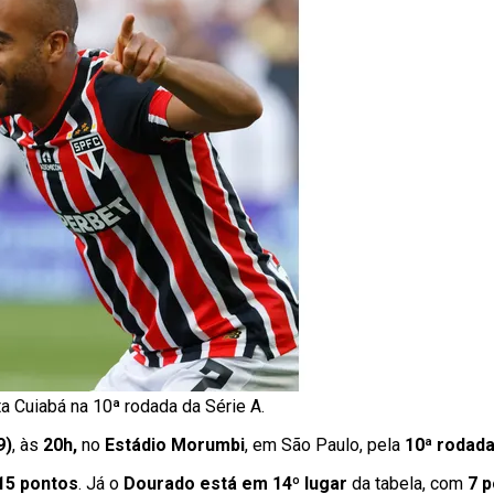
a Cuiabá na 10ª rodada da Série A.
9)
, às
20h,
no
Estádio Morumbi
, em São Paulo, pela
10ª rodada
15 pontos
. Já o
Dourado está em 14º lugar
da tabela, com
7 p