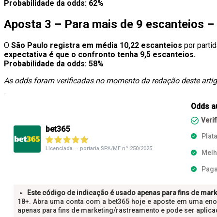
Probabilidade da odds: 62%
Aposta 3 – Para mais de 9 escanteios –
O
São Paulo registra em média 10,22 escanteios
por partid
expectativa é que o confronto tenha 9,5 escanteios.
Probabilidade da odds: 58%
As odds foram verificadas no momento da redação deste artig