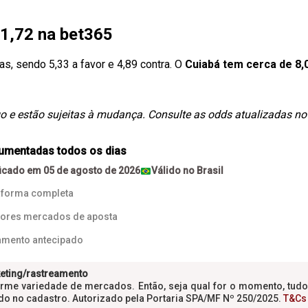
 1,72 na bet365
as, sendo 5,33 a favor e 4,89 contra. O
Cuiabá tem cerca de 8,
o e estão sujeitas à mudança. Consulte as odds atualizadas no