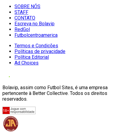
SOBRE NÓS
STAFF
CONTATO
Escreva no Bolavip
RedGol
Futbolcentroamerica
Termos e Condições
Políticas de privacidade
Política Editorial
Ad Choices
Bolavip, assim como Futbol Sites, é uma empresa
pertencente à Better Collective. Todos os direitos
reservados.