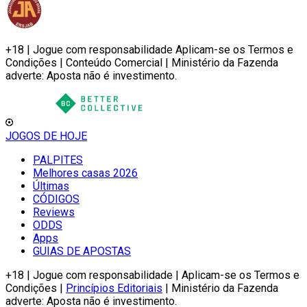
+18 | Jogue com responsabilidade Aplicam-se os Termos e
Condições | Conteúdo Comercial | Ministério da Fazenda
adverte: Aposta não é investimento.
JOGOS DE HOJE
PALPITES
Melhores casas 2026
Últimas
CÓDIGOS
Reviews
ODDS
Apps
GUIAS DE APOSTAS
+18 | Jogue com responsabilidade | Aplicam-se os Termos e
Condições |
Princípios Editoriais
| Ministério da Fazenda
adverte: Aposta não é investimento.