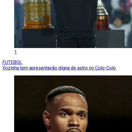
1
FUTEBOL
Vozinha tem apresentação digna de astro no Colo-Colo