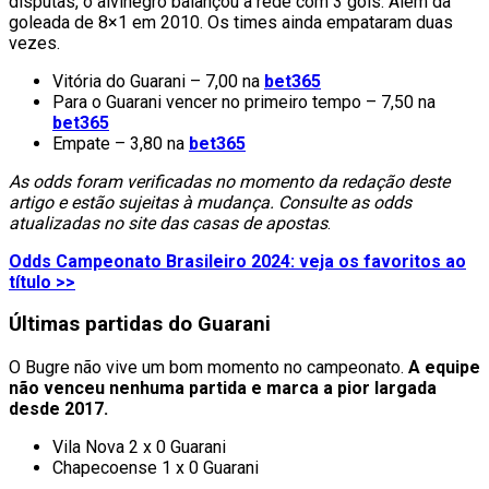
disputas, o alvinegro balançou a rede com 3 gols. Além da
goleada de 8×1 em 2010. Os times ainda empataram duas
vezes.
Vitória do Guarani – 7,00 na
bet365
Para o Guarani vencer no primeiro tempo – 7,50 na
bet365
Empate – 3,80 na
bet365
As odds foram verificadas no momento da redação deste
artigo e estão sujeitas à mudança. Consulte as odds
atualizadas no site das casas de apostas
.
Odds Campeonato Brasileiro 2024: veja os favoritos ao
título >>
Últimas partidas do Guarani
O Bugre não vive um bom momento no campeonato.
A equipe
não venceu nenhuma partida e marca a pior largada
desde 2017.
Vila Nova 2 x 0 Guarani
Chapecoense 1 x 0 Guarani