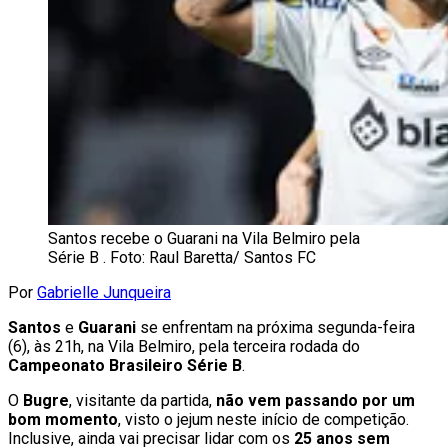
Santos recebe o Guarani na Vila Belmiro pela
Série B . Foto: Raul Baretta/ Santos FC
Por
Gabrielle Junqueira
Santos
e
Guarani
se enfrentam na próxima segunda-feira
(6), às 21h, na Vila Belmiro, pela terceira rodada do
Campeonato Brasileiro Série B
.
O
Bugre
, visitante da partida,
não vem passando por um
bom momento
, visto o jejum neste início de competição.
Inclusive, ainda vai precisar lidar com os
25 anos sem