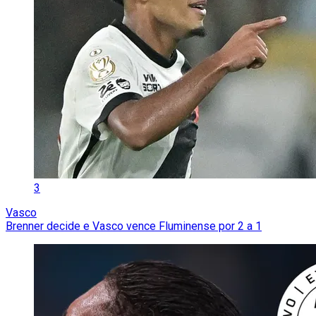
3
Vasco
Brenner decide e Vasco vence Fluminense por 2 a 1