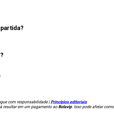
 partida?
o?
?
Jogue com responsabilidade |
Princípios editoriais
rá resultar em um pagamento ao
Bolavip
. Isso pode afetar com