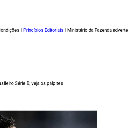
Condições |
Princípios Editoriais
| Ministério da Fazenda adverte
leiro Série B; veja os palpites