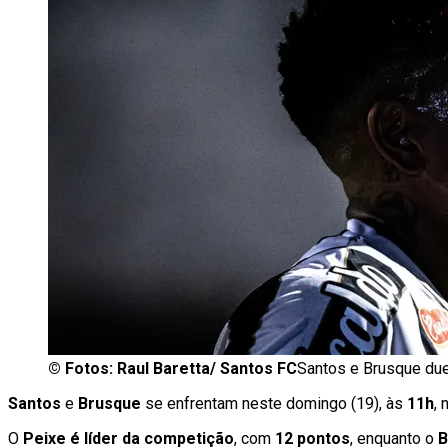
©
Fotos: Raul Baretta/ Santos FC
Santos e Brusque due
Santos
e
Brusque
se enfrentam neste domingo (19), às
11h
, 
O
Peixe é líder da competição
, com
12 pontos
, enquanto o
B