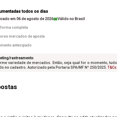
postas