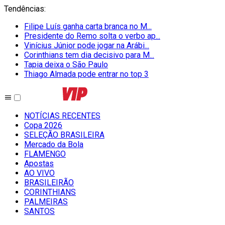
Tendências
:
Filipe Luís ganha carta branca no M...
Presidente do Remo solta o verbo ap...
Vinícius Júnior pode jogar na Arábi...
Corinthians tem dia decisivo para M...
Tapia deixa o São Paulo
Thiago Almada pode entrar no top 3
NOTÍCIAS RECENTES
Copa 2026
SELEÇÃO BRASILEIRA
Mercado da Bola
FLAMENGO
Apostas
AO VIVO
BRASILEIRÃO
CORINTHIANS
PALMEIRAS
SANTOS