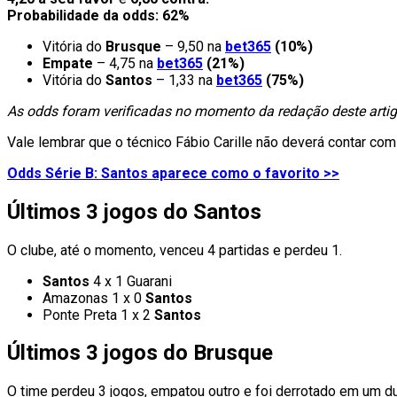
Probabilidade da odds: 62%
Vitória do
Brusque
– 9,50 na
bet365
(10%)
Empate
– 4,75 na
bet365
(21%)
Vitória do
Santos
– 1,33 na
bet365
(75%)
As odds foram verificadas no momento da redação deste artig
Vale lembrar que o técnico Fábio Carille não deverá contar co
Odds Série B: Santos aparece como o favorito >>
Últimos 3 jogos do Santos
O clube, até o momento, venceu 4 partidas e perdeu 1.
Santos
4 x 1 Guarani
Amazonas 1 x 0
Santos
Ponte Preta 1 x 2
Santos
Últimos 3 jogos do Brusque
O time perdeu 3 jogos, empatou outro e foi derrotado em um du