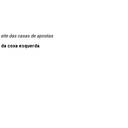
 site das casas de apostas
.
 da coxa esquerda
.