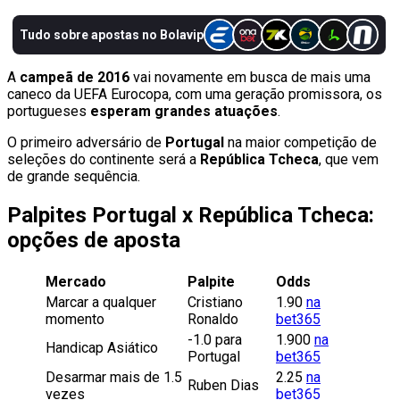
A
campeã de 2016
vai novamente em busca de mais uma
caneco da UEFA Eurocopa, com uma geração promissora, os
portugueses
esperam grandes atuações
.
O primeiro adversário de
Portugal
na maior competição de
seleções do continente será a
República Tcheca
, que vem
de grande sequência.
Palpites Portugal x República Tcheca:
opções de aposta
Mercado
Palpite
Odds
Marcar a qualquer
Cristiano
1.90
na
momento
Ronaldo
bet365
-1.0 para
1.900
na
Handicap Asiático
Portugal
bet365
Desarmar mais de 1.5
2.25
na
Ruben Dias
vezes
bet365