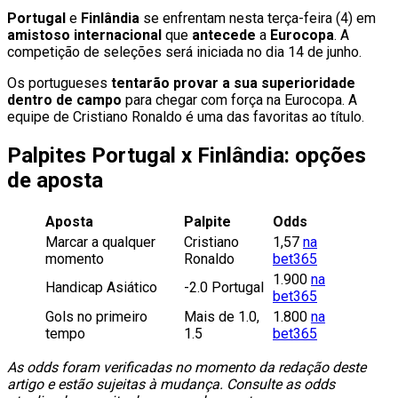
Portugal
e
Finlândia
se enfrentam nesta terça-feira (4) em
amistoso internacional
que
antecede
a
Eurocopa
. A
competição de seleções será iniciada no dia 14 de junho.
Os portugueses
tentarão provar a sua superioridade
dentro de campo
para chegar com força na Eurocopa. A
equipe de Cristiano Ronaldo é uma das favoritas ao título.
Palpites Portugal x Finlândia: opções
de aposta
Aposta
Palpite
Odds
Marcar a qualquer
Cristiano
1,57
na
momento
Ronaldo
bet365
1.900
na
Handicap Asiático
-2.0 Portugal
bet365
Gols no primeiro
Mais de 1.0,
1.800
na
tempo
1.5
bet365
As odds foram verificadas no momento da redação deste
artigo e estão sujeitas à mudança. Consulte as odds