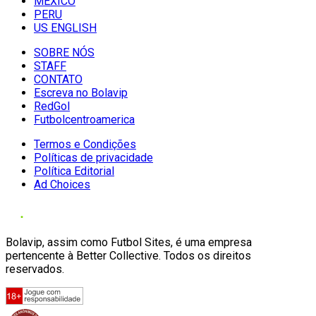
MÉXICO
PERU
US ENGLISH
SOBRE NÓS
STAFF
CONTATO
Escreva no Bolavip
RedGol
Futbolcentroamerica
Termos e Condições
Políticas de privacidade
Política Editorial
Ad Choices
Bolavip, assim como Futbol Sites, é uma empresa
pertencente à Better Collective. Todos os direitos
reservados.