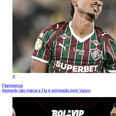
4
Fluminense
Kennedy não marca e Flu é eliminado pelo Vasco