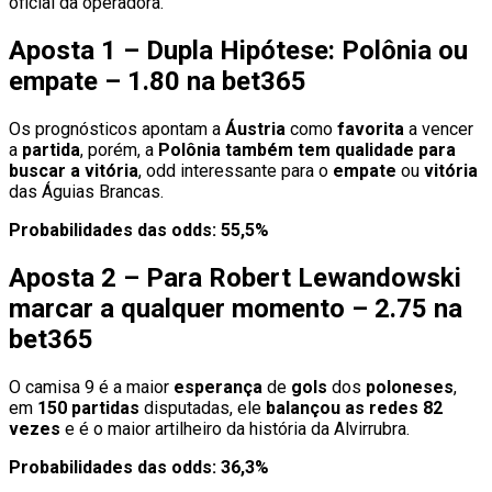
oficial da operadora.
Aposta 1 – Dupla Hipótese: Polônia ou
empate – 1.80 na bet365
Os prognósticos apontam a
Áustria
como
favorita
a vencer
a
partida
, porém, a
Polônia também tem qualidade para
buscar a vitória
, odd interessante para o
empate
ou
vitória
das Águias Brancas.
Probabilidades das odds: 55,5%
Aposta 2 – Para Robert Lewandowski
marcar a qualquer momento – 2.75 na
bet365
O camisa 9 é a maior
esperança
de
gols
dos
poloneses
,
em
150 partidas
disputadas, ele
balançou as redes 82
vezes
e é o maior artilheiro da história da Alvirrubra.
Probabilidades das odds: 36,3%