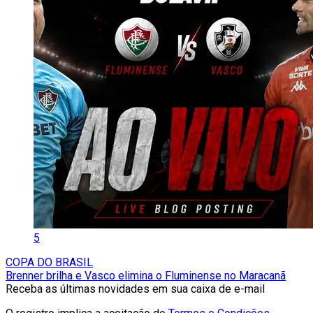
5
COPA DO BRASIL
Brenner brilha e Vasco elimina o Fluminense no Maracanã
Receba as últimas novidades em sua caixa de e-mail