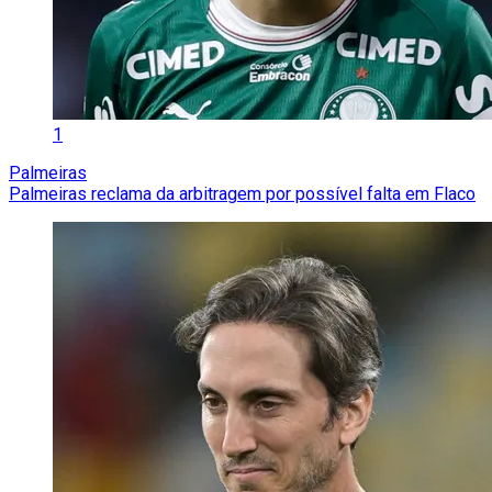
1
Palmeiras
Palmeiras reclama da arbitragem por possível falta em Flaco