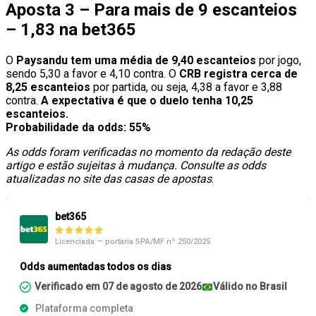
Aposta 3 – Para mais de 9 escanteios
– 1,83 na bet365
O
Paysandu tem uma média de 9,40 escanteios
por jogo,
sendo 5,30 a favor e 4,10 contra. O
CRB registra cerca de
8,25 escanteios
por partida, ou seja, 4,38 a favor e 3,88
contra.
A expectativa é que o duelo tenha 10,25
escanteios.
Probabilidade da odds: 55%
As odds foram verificadas no momento da redação deste
artigo e estão sujeitas à mudança. Consulte as odds
atualizadas no site das casas de apostas
.