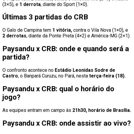
(3×5), e
1 derrota
, diante do Sport (1×0).
Últimas 3 partidas do CRB
O Galo de Campina tem
1 vitória,
contra o Vila Nova (1×0), e
2 derrotas
, diante da Ponte Preta (4×2) e América-MG (2×1).
Paysandu x CRB: onde e quando será a
partida?
O confronto acontece no
Estádio Leonidas Sodre de
Castro
, o Banpará Curuzu, no Pará, nesta
terça-feira (18).
Paysandu x CRB: qual o horário do
jogo?
As equipes entram em campo às
21h30, horário de Brasília.
Paysandu x CRB: onde assistir ao vivo?