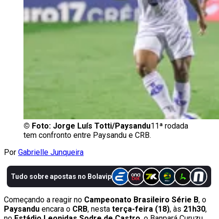
©
Foto: Jorge Luís Totti/Paysandu
11ª rodada
tem confronto entre Paysandu e CRB.
Por
Gabrielle Junqueira
Começando a reagir no
Campeonato Brasileiro Série B
, o
Paysandu
encara o
CRB
, nesta
terça-feira (18)
, às
21h30
,
no
Estádio Leonidas Sodre de Castro
, o Banpará Curuzu,