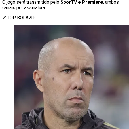
O jogo será transmitido pelo
SporTV e Premiere
, ambos
canais por assinatura.
TOP BOLAVIP