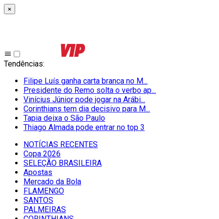
×
Tendências
:
Filipe Luís ganha carta branca no M...
Presidente do Remo solta o verbo ap...
Vinícius Júnior pode jogar na Arábi...
Corinthians tem dia decisivo para M...
Tapia deixa o São Paulo
Thiago Almada pode entrar no top 3
NOTÍCIAS RECENTES
Copa 2026
SELEÇÃO BRASILEIRA
Apostas
Mercado da Bola
FLAMENGO
SANTOS
PALMEIRAS
CORINTHIANS