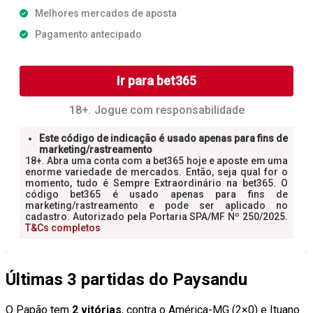
Últimas 3 partidas do Paysandu
O Papão tem
2 vitórias
, contra o América-MG (2×0) e Ituano