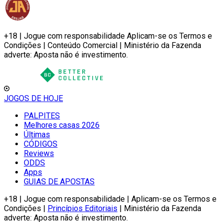
+18 | Jogue com responsabilidade Aplicam-se os Termos e
Condições | Conteúdo Comercial | Ministério da Fazenda
adverte: Aposta não é investimento.
JOGOS DE HOJE
PALPITES
Melhores casas 2026
Últimas
CÓDIGOS
Reviews
ODDS
Apps
GUIAS DE APOSTAS
+18 | Jogue com responsabilidade | Aplicam-se os Termos e
Condições |
Princípios Editoriais
| Ministério da Fazenda
adverte: Aposta não é investimento.