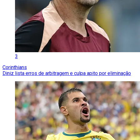
3
Corinthians
Diniz lista erros de arbitragem e culpa apito por eliminação