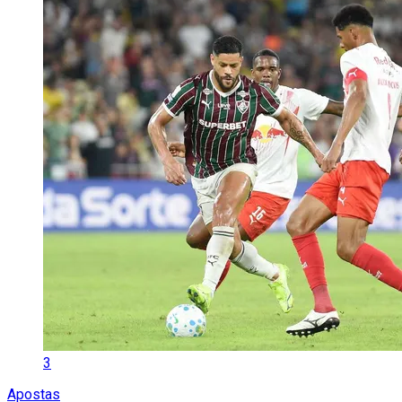
3
Apostas