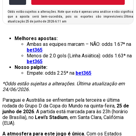
Melhores apostas:
Ambas as equipes marcam – NÃO: odds 1.67* na
bet365
Menos de 2.0 gols (Linha Asiática): odds 1.63* na
bet365
Nosso palpite:
Empate: odds 2.25* na
bet365
*Odds estão sujeitas a alterações. Última atualização em
24/06/2026.
Paraguai e Austrália se enfrentam pela terceira e última
rodada do Grupo D da Copa do Mundo na quinta-feira,
25 de
junho de 2026
. A partida está marcada para às 23h (horário
de Brasília), no
Levi’s Stadium
, em Santa Clara, Califórnia
(EUA).
A atmosfera para este jogo é única.
Com os Estados