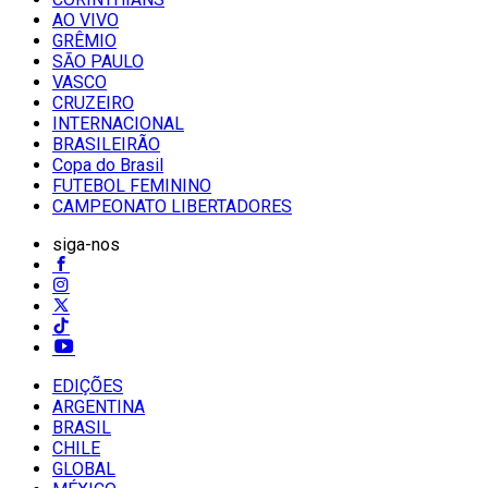
AO VIVO
GRÊMIO
SĀO PAULO
VASCO
CRUZEIRO
INTERNACIONAL
BRASILEIRÃO
Copa do Brasil
FUTEBOL FEMININO
CAMPEONATO LIBERTADORES
siga-nos
EDIÇÕES
ARGENTINA
BRASIL
CHILE
GLOBAL