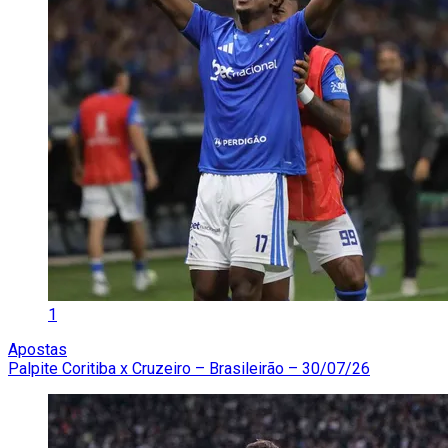
1
Apostas
Palpite Coritiba x Cruzeiro – Brasileirão – 30/07/26