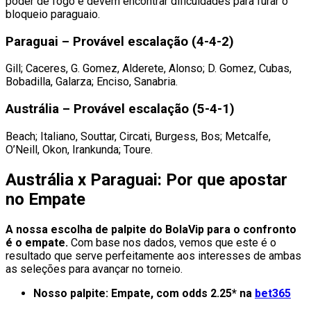
poder de fogo e devem encontrar dificuldades para furar o
bloqueio paraguaio.
Paraguai – Provável escalação (4-4-2)
Gill; Caceres, G. Gomez, Alderete, Alonso; D. Gomez, Cubas,
Bobadilla, Galarza; Enciso, Sanabria.
Austrália – Provável escalação (5-4-1)
Beach; Italiano, Souttar, Circati, Burgess, Bos; Metcalfe,
O’Neill, Okon, Irankunda; Toure.
Austrália x Paraguai: Por que apostar
no Empate
A nossa escolha de palpite do BolaVip para o confronto
é o empate.
Com base nos dados, vemos que este é o
resultado que serve perfeitamente aos interesses de ambas
as seleções para avançar no torneio.
Nosso palpite: Empate, com odds 2.25* na
bet365