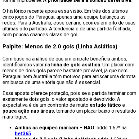
forma imprudente.
A prioridade será a solidez defensiva.
O histórico recente apoia essa visão. Em três dos últimos
cinco jogos do Paraguai, apenas uma equipe balançou as
redes. Para a Austrália, esse cenário ocorreu em oito de suas
últimas oito partidas. A tendência é de uma partida fechada,
com poucas chances claras de gol.
Palpite: Menos de 2.0 gols (Linha Asiática)
Com base na análise de que um empate beneficia ambos,
identificamos valor na
linha de gols asiática
. Um placar com
menos de dois gols parece bastante provável, já que nem
Paraguai nem Austrália têm motivos para arriscar uma derrota
em busca de uma vitória que não é essencial.
Essa aposta oferece proteção, pois se a partida terminar com
exatamente dois gols, o valor apostado é devolvido. A
expectativa é de um confronto de muito
estudo tático
e
pouca ação nas áreas
, tornando um placar baixo o resultado
mais lógico.
Ambas as equipes marcam – NÃO
: odds 1.67* na
bet365