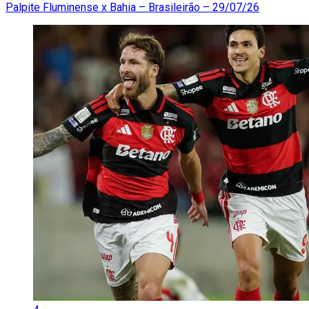
Palpite Fluminense x Bahia – Brasileirão – 29/07/26