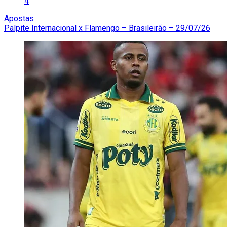
4
Apostas
Palpite Internacional x Flamengo – Brasileirão – 29/07/26