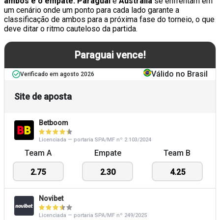
ambos é o empate. Paraguai
e
Austrália
se enfrentam em
um cenário onde um ponto para cada lado garante a
classificação de ambos para a próxima fase do torneio, o que
deve ditar o ritmo cauteloso da partida.