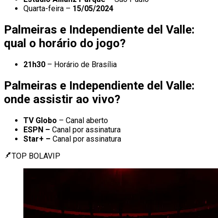
Quarta-feira –
15/05/2024
Palmeiras e Independiente del Valle:
qual o horário do jogo?
21h30
– Horário de Brasília
Palmeiras e Independiente del Valle:
onde assistir ao vivo?
TV Globo
– Canal aberto
ESPN –
Canal por assinatura
Star+ –
Canal por assinatura
TOP BOLAVIP