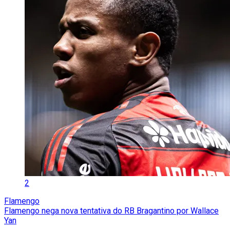
2
Flamengo
Flamengo nega nova tentativa do RB Bragantino por Wallace
Yan