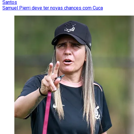
Santos
Samuel Pierri deve ter novas chances com Cuca