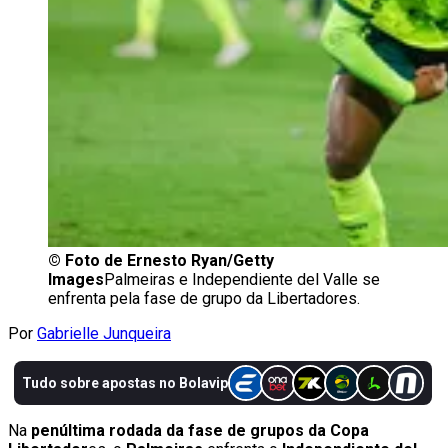
©
Foto de Ernesto Ryan/Getty
Images
Palmeiras e Independiente del Valle se
enfrenta pela fase de grupo da Libertadores.
Por
Gabrielle Junqueira
Na
penúltima rodada da fase de grupos da Copa