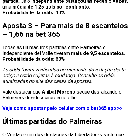
partida.
Já o
Independiente balançou as redes 5 vezes
,
uma
média de 1,25 gols por confronto.
Probabilidade da odds: 40%
Aposta 3 – Para mais de 8 escanteios
– 1,66 na bet 365
Todas as últimas três partidas entre Palmeiras e
Independiente del Valle tiveram
mais de 9,5 escanteios.
Probabilidade da odds: 60%
As odds foram verificadas no momento da redação deste
artigo e estão sujeitas à mudança. Consulte as odds
atualizadas no site das casas de apostas.
Vale destacar que
Aníbal Moreno
segue desfalcando o
Palmeiras devido a cirurgia no olho.
Veja como apostar pelo celular com o bet365 app >>
Últimas partidas do Palmeiras
O Verdão é um dos destaques da Libertadores, visto que