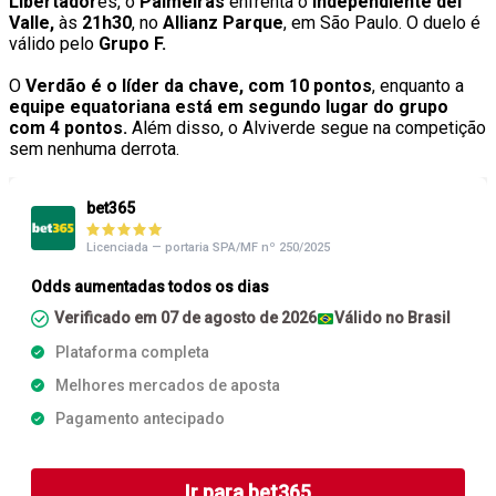
Libertador
es, o
Palmeiras
enfrenta o
Independiente del
Valle,
às
21h30
, no
Allianz Parque
, em São Paulo. O duelo é
válido pelo
Grupo F.
O
Verdão é o líder da chave, com 10 pontos
, enquanto a
equipe equatoriana está em segundo lugar do grupo
com 4 pontos.
Além disso, o Alviverde segue na competição
sem nenhuma derrota.