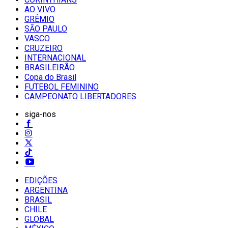
AO VIVO
GRÊMIO
SĀO PAULO
VASCO
CRUZEIRO
INTERNACIONAL
BRASILEIRÃO
Copa do Brasil
FUTEBOL FEMININO
CAMPEONATO LIBERTADORES
siga-nos
EDIÇÕES
ARGENTINA
BRASIL
CHILE
GLOBAL