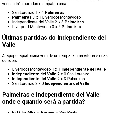
venceu três partidas e empatou uma.
San Lorenzo 1 x 1
Palmeiras
Palmeiras
3 x 1 Liverpool Montevideo
Independiente del Valle 2 x 3
Palmeiras
Liverpool Montevideo 0 x 5
Palmeiras
Últimas partidas do Independiente del
Valle
A equipe equatoriana vem de um empate, uma vitória e duas
derrotas.
Liverpool Montevideo 1 x 1
Independiente del Valle
Independiente del Valle
2 x 0 San Lorenzo
Independiente del Valle
2 x 3 Palmeiras
San Lorenzo 2 x 0
Independiente del Valle
Palmeiras e Independiente del Valle:
onde e quando será a partida?
Estádio Allianz Parque
– São Paulo