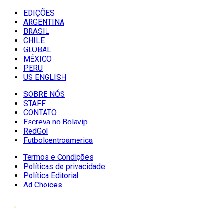
EDIÇÕES
ARGENTINA
BRASIL
CHILE
GLOBAL
MÉXICO
PERU
US ENGLISH
SOBRE NÓS
STAFF
CONTATO
Escreva no Bolavip
RedGol
Futbolcentroamerica
Termos e Condições
Políticas de privacidade
Política Editorial
Ad Choices