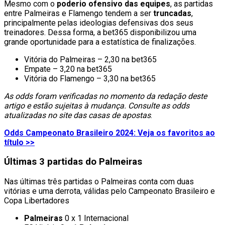
Mesmo com o
poderio ofensivo das equipes
, as partidas
entre Palmeiras e Flamengo tendem a ser
truncadas
,
principalmente pelas ideologias defensivas dos seus
treinadores. Dessa forma, a bet365 disponibilizou uma
grande oportunidade para a estatística de finalizações.
Vitória do Palmeiras – 2,30 na bet365
Empate – 3,20 na bet365
Vitória do Flamengo – 3,30 na bet365
As odds foram verificadas no momento da redação deste
artigo e estão sujeitas à mudança. Consulte as odds
atualizadas no site das casas de apostas
.
Odds Campeonato Brasileiro 2024: Veja os favoritos ao
título >>
Últimas 3 partidas do Palmeiras
Nas últimas três partidas o Palmeiras conta com duas
vitórias e uma derrota, válidas pelo Campeonato Brasileiro e
Copa Libertadores
Palmeiras
0 x 1 Internacional