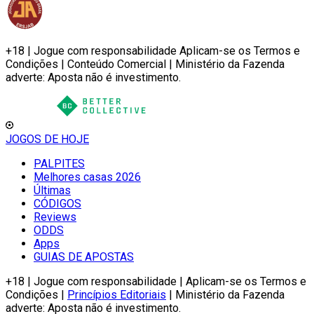
+18 | Jogue com responsabilidade Aplicam-se os Termos e
Condições | Conteúdo Comercial | Ministério da Fazenda
adverte: Aposta não é investimento.
JOGOS DE HOJE
PALPITES
Melhores casas 2026
Últimas
CÓDIGOS
Reviews
ODDS
Apps
GUIAS DE APOSTAS
+18 | Jogue com responsabilidade | Aplicam-se os Termos e
Condições |
Princípios Editoriais
| Ministério da Fazenda
adverte: Aposta não é investimento.