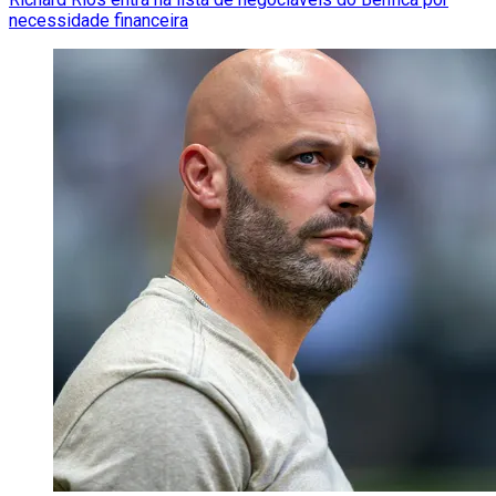
necessidade financeira