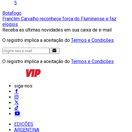
5
Botafogo
Franclim Carvalho reconhece força do Fluminense e faz
elogios
Receba as últimas novidades em sua caixa de e-mail
O registro implica a aceitação do
Termos e Condições
O registro implica a aceitação do
Termos e Condições
siga-nos
EDIÇÕES
ARGENTINA