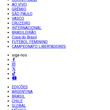
AO VIVO
GRÊMIO
SĀO PAULO
VASCO
CRUZEIRO
INTERNACIONAL
BRASILEIRÃO
Copa do Brasil
FUTEBOL FEMININO
CAMPEONATO LIBERTADORES
siga-nos
EDIÇÕES
ARGENTINA
BRASIL
CHILE
GLOBAL