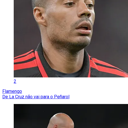
2
Flamengo
De La Cruz não vai para o Peñarol