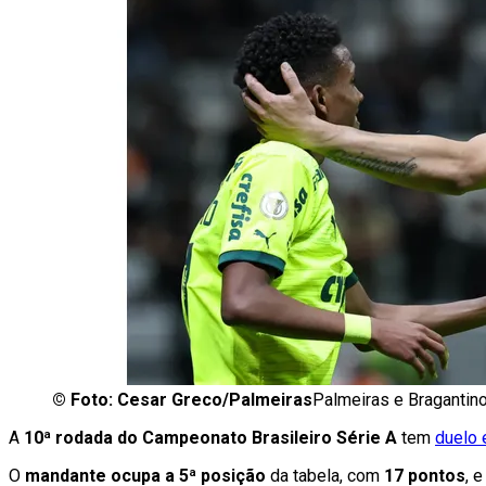
©
Foto: Cesar Greco/Palmeiras
Palmeiras e Bragantino
A
10ª rodada do Campeonato Brasileiro Série A
tem
duelo 
O
mandante ocupa a 5ª posição
da tabela, com
17 pontos
, 