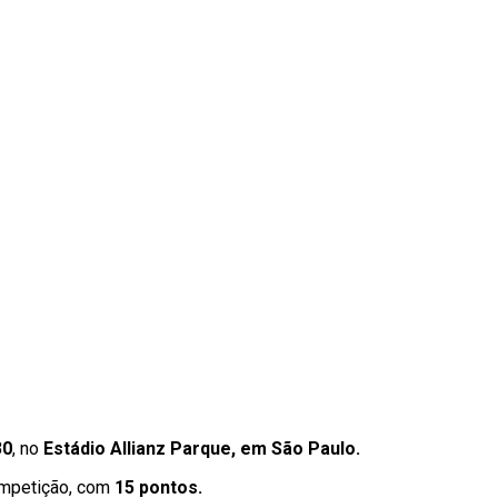
30
, no
Estádio Allianz Parque, em São Paulo.
competição, com
15 pontos.