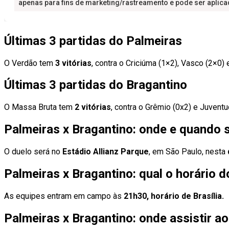
Últimas 3 partidas do Palmeiras
O Verdão tem
3 vitórias
, contra o Criciúma (1×2), Vasco (2×0) 
Últimas 3 partidas do Bragantino
O Massa Bruta tem
2 vitórias
, contra o Grêmio (0x2) e Juventu
Palmeiras x Bragantino: onde e quando s
O duelo será no
Estádio Allianz Parque
, em São Paulo, nesta
Palmeiras x Bragantino: qual o horário d
As equipes entram em campo às
21h30, horário de Brasília.
Palmeiras x Bragantino: onde assistir ao