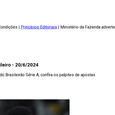
Condições |
Princípios Editoriais
| Ministério da Fazenda adverte
leiro - 20/6/2024
o Brasileirão Série A; confira os palpites de apostas