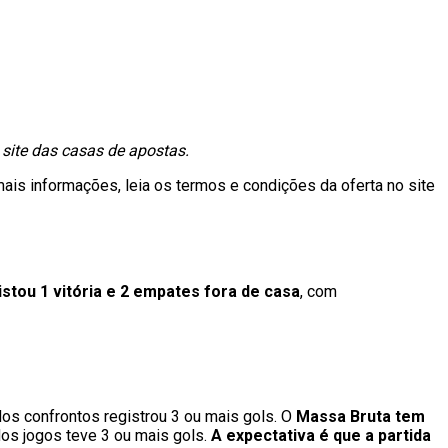
site das casas de apostas.
mais informações, leia os termos e condições da oferta no site
stou 1 vitória e 2 empates fora de casa
, com
os confrontos registrou 3 ou mais gols. O
Massa Bruta tem
os jogos teve 3 ou mais gols.
A expectativa é que a partida