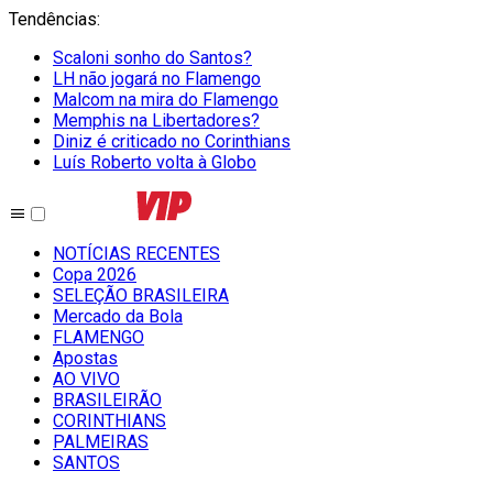
Tendências
:
Scaloni sonho do Santos?
LH não jogará no Flamengo
Malcom na mira do Flamengo
Memphis na Libertadores?
Diniz é criticado no Corinthians
Luís Roberto volta à Globo
NOTÍCIAS RECENTES
Copa 2026
SELEÇÃO BRASILEIRA
Mercado da Bola
FLAMENGO
Apostas
AO VIVO
BRASILEIRÃO
CORINTHIANS
PALMEIRAS
SANTOS