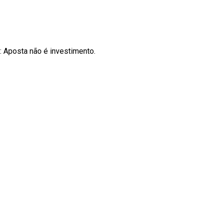
: Aposta não é investimento.