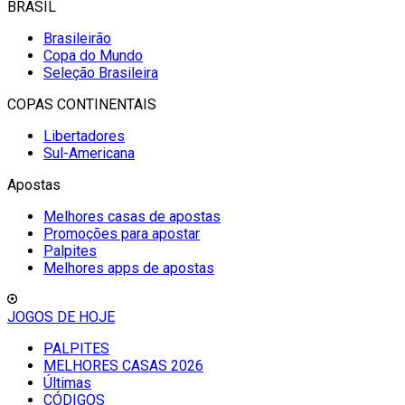
BRASIL
Brasileirão
Copa do Mundo
Seleção Brasileira
COPAS CONTINENTAIS
Libertadores
Sul-Americana
Apostas
Melhores casas de apostas
Promoções para apostar
Palpites
Melhores apps de apostas
JOGOS DE HOJE
PALPITES
MELHORES CASAS 2026
Últimas
CÓDIGOS