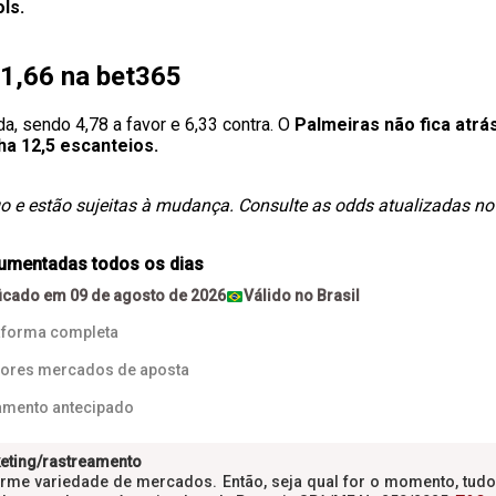
ls.
 1,66 na bet365
da, sendo 4,78 a favor e 6,33 contra. O
Palmeiras não fica atrá
a 12,5 escanteios.
o e estão sujeitas à mudança. Consulte as odds atualizadas no