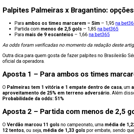
Palpites Palmeiras x Bragantino: opçõe
Para
ambos os times marcarem – Sim
– 1,95
na bet3
Partida com
menos de 2,5 gols
– 1,85
na bet365
Para
mais de 9 escanteios
– 1,66
na bet365
As odds foram verificadas no momento da redação deste artigo
Outra dica para quem gosta de fazer palpites no Brasileirão S
oficial da operadora.
Aposta 1 – Para ambos os times marcar
O
Palmeiras tem 1 vitória e 1 empate dentro de casa
, um
a
aproveitamento de 25% em terreno adversário.
Além diss
Probabilidade da odds: 51%
Aposta 2 – Partida com menos de 2,5 go
O
Verdão marcou 11 gols
no campeonato, uma
média de 1,2
12 tentos
, ou seja,
média de 1,33 gols
por embate, sendo que 