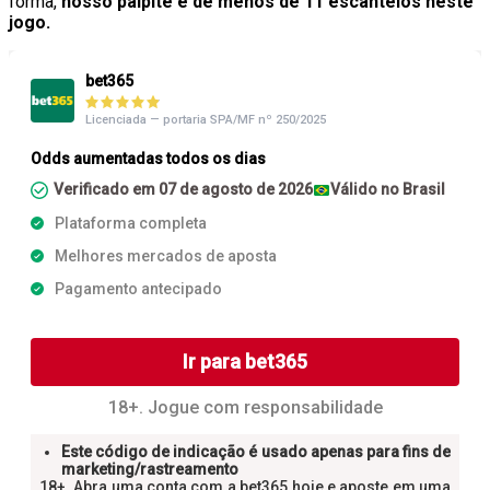
forma,
nosso palpite é de menos de 11 escanteios neste
jogo.