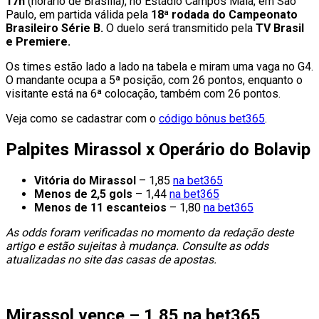
17h
(horário de Brasília), no Estádio Campos Maia, em São
Paulo, em partida válida pela
18ª rodada do Campeonato
Brasileiro Série B.
O duelo será transmitido pela
TV Brasil
e Premiere.
Os times estão lado a lado na tabela e miram uma vaga no G4.
O mandante ocupa a 5ª posição, com 26 pontos, enquanto o
visitante está na 6ª colocação, também com 26 pontos.
Veja como se cadastrar com o
código bônus bet365
.
Palpites Mirassol x Operário do Bolavip
Vitória do Mirassol
– 1,85
na bet365
Menos de 2,5 gols
– 1,44
na bet365
Menos de 11 escanteios
– 1,80
na bet365
As odds foram verificadas no momento da redação deste
artigo e estão sujeitas à mudança. Consulte as odds
atualizadas no site das casas de apostas.
Mirassol vence – 1,85 na bet365