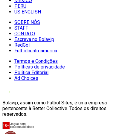
MÉXICO
PERU
US ENGLISH
SOBRE NÓS
STAFF
CONTATO
Escreva no Bolavip
RedGol
Futbolcentroamerica
Termos e Condições
Políticas de privacidade
Política Editorial
Ad Choices
Bolavip, assim como Futbol Sites, é uma empresa
pertencente à Better Collective. Todos os direitos
reservados.