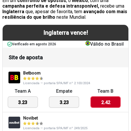
Em um
confronto de opostos
, o
México
, com uma
campanha perfeita e defesa intransponível,
recebe uma
Inglaterra
que, apesar de favorita, tem
avançado com mais
resiliência
do que brilho
neste Mundial.