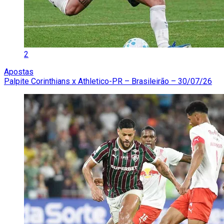
2
Apostas
Palpite Corinthians x Athletico-PR – Brasileirão – 30/07/26