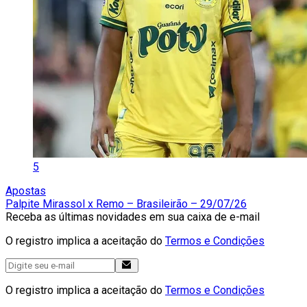
5
Apostas
Palpite Mirassol x Remo – Brasileirão – 29/07/26
Receba as últimas novidades em sua caixa de e-mail
O registro implica a aceitação do
Termos e Condições
O registro implica a aceitação do
Termos e Condições