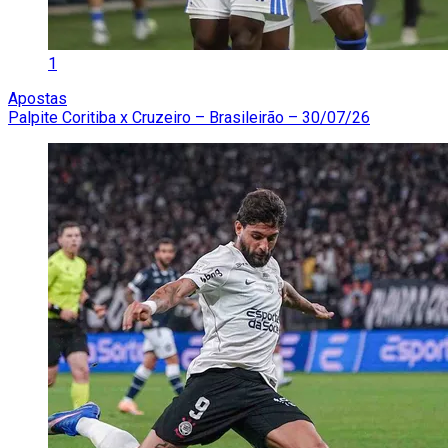
1
Apostas
Palpite Coritiba x Cruzeiro – Brasileirão – 30/07/26