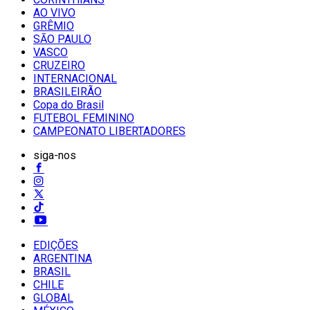
AO VIVO
GRÊMIO
SĀO PAULO
VASCO
CRUZEIRO
INTERNACIONAL
BRASILEIRÃO
Copa do Brasil
FUTEBOL FEMININO
CAMPEONATO LIBERTADORES
siga-nos
EDIÇÕES
ARGENTINA
BRASIL
CHILE
GLOBAL