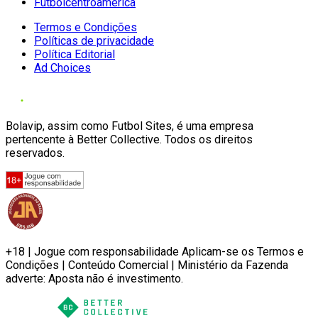
Futbolcentroamerica
Termos e Condições
Políticas de privacidade
Política Editorial
Ad Choices
Bolavip, assim como Futbol Sites, é uma empresa
pertencente à Better Collective. Todos os direitos
reservados.
+18 | Jogue com responsabilidade Aplicam-se os Termos e
Condições | Conteúdo Comercial | Ministério da Fazenda
adverte: Aposta não é investimento.