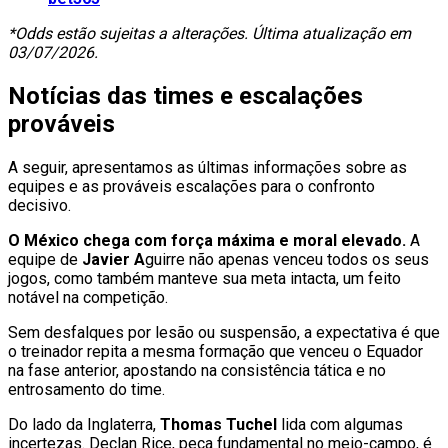
*Odds estão sujeitas a alterações. Última atualização em
03/07/2026.
Notícias das times e escalações
prováveis
A seguir, apresentamos as últimas informações sobre as
equipes e as prováveis escalações para o confronto
decisivo.
O México chega com força máxima e moral elevado.
A
equipe de
Javier A
guirre não apenas venceu todos os seus
jogos, como também manteve sua meta intacta, um feito
notável na competição.
Sem desfalques por lesão ou suspensão, a expectativa é que
o treinador repita a mesma formação que venceu o Equador
na fase anterior, apostando na consistência tática e no
entrosamento do time.
Do lado da Inglaterra,
Thomas Tuchel
lida com algumas
incertezas. Declan Rice, peça fundamental no meio-campo, é