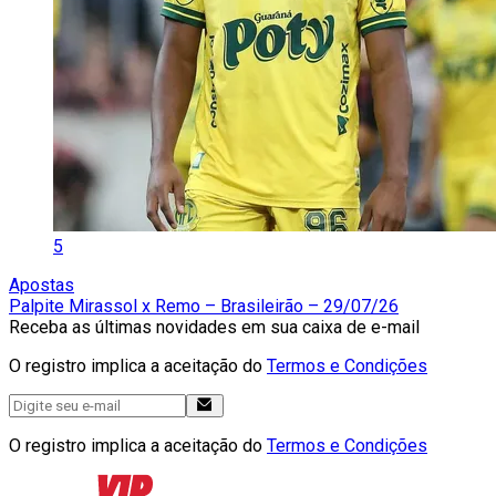
5
Apostas
Palpite Mirassol x Remo – Brasileirão – 29/07/26
Receba as últimas novidades em sua caixa de e-mail
O registro implica a aceitação do
Termos e Condições
O registro implica a aceitação do
Termos e Condições