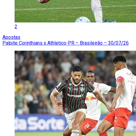
2
Apostas
Palpite Corinthians x Athletico-PR – Brasileirão – 30/07/26