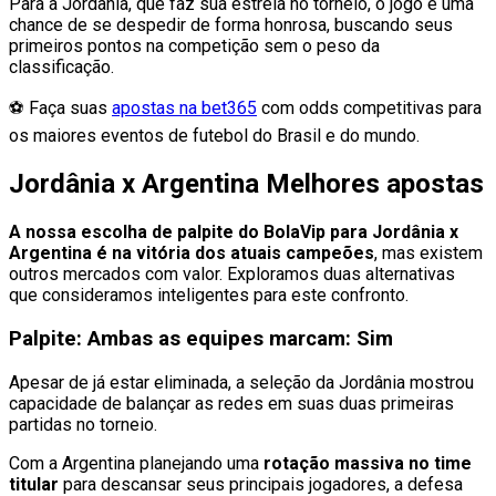
Para a Jordânia, que faz sua estreia no torneio, o jogo é uma
chance de se despedir de forma honrosa, buscando seus
primeiros pontos na competição sem o peso da
classificação.
⚽ Faça suas
apostas na bet365
com odds competitivas para
os maiores eventos de futebol do Brasil e do mundo.
Jordânia x Argentina Melhores apostas
A nossa escolha de palpite do BolaVip para Jordânia x
Argentina é na vitória dos atuais campeões
, mas existem
outros mercados com valor. Exploramos duas alternativas
que consideramos inteligentes para este confronto.
Palpite: Ambas as equipes marcam: Sim
Apesar de já estar eliminada, a seleção da Jordânia mostrou
capacidade de balançar as redes em suas duas primeiras
partidas no torneio.
Com a Argentina planejando uma
rotação massiva no time
titular
para descansar seus principais jogadores, a defesa