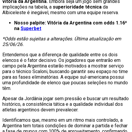
vitória da Argentina.
Embora seja um jogo sem grandes
implicações na tabela, a
superioridade técnica
da
Albiceleste é inegável, mesmo com uma equipe reserva.
Nosso palpite: Vitória da Argentina com odds 1.16*
na
Superbet
*Odds estão sujeitas a alterações. Última atualização em
25/06/26.
Entendemos que a diferença de qualidade entre os dois
elencos é o fator decisivo. Os jogadores que entrarão em
campo pela Argentina estarão motivados a mostrar serviço
para o técnico Scaloni, buscando garantir seu espaço no time
para as fases eliminatórias. A equipe sul-americana possui
uma profundidade de elenco que poucas seleções no mundo
têm.
Apesar da Jordânia jogar sem pressão e buscar um resultado
histórico, a consistência tática e a qualidade individual dos
atletas argentinos devem prevalecer.
Identificamos que, mesmo em um ritmo mais controlado, a
Argentina tem totais condições de dominar a partida e fechar
a fase de grupos com 100% de aproveitamento, confirmando