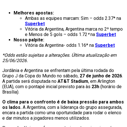
Melhores apostas:
Ambas as equipes marcam: Sim – odds 2.37* na
Superbet
Vitória da Argentina, Argentina marca no 2º tempo
e Menos de 5 gols – odds 1.72
*
na
Superbet
Nosso palpite:
Vitória da Argentina- odds 1.16* na
Superbet
*Odds estão sujeitas a alterações. Última atualização em
25/06/2026.
Jordânia e Argentina se enfrentam pela última rodada do
Grupo J da Copa do Mundo no sábado,
27 de junho de 2026
.
A partida será disputada no
AT&T Stadium
, em Arlington
(EUA), com o pontapé inicial previsto para às
23h
(horário de
Brasília).
O clima para o confronto é de baixa pressão para ambos
os lados.
A Argentina, com a liderança do grupo assegurada,
encara a partida como uma oportunidade para rodar o elenco
e dar minutos a jogadores menos utilizados.