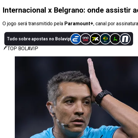
Internacional x Belgrano: onde assistir a
O jogo será transmitido pela
Paramount+
, canal por assinatura
TOP BOLAVIP