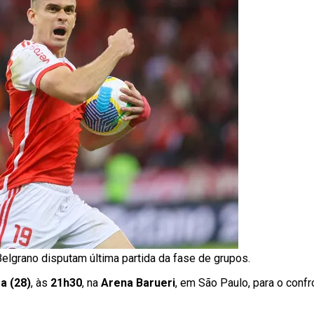
Belgrano disputam última partida da fase de grupos.
a (28)
, às
21h30
, na
Arena Barueri
, em São Paulo, para o conf