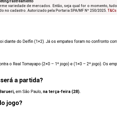
foi diante do Delfin (1×2). Já os empates foram no confronto con
contra o Real Tomayapo (2×0 – 1º jogo) e (1×0 – 2º jogo). Os em
será a partida?
Barueri,
em São Paulo,
na terça-feira (28).
do jogo?