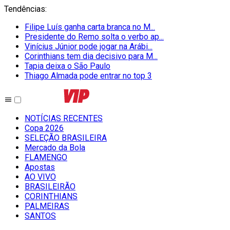
Tendências
:
Filipe Luís ganha carta branca no M...
Presidente do Remo solta o verbo ap...
Vinícius Júnior pode jogar na Arábi...
Corinthians tem dia decisivo para M...
Tapia deixa o São Paulo
Thiago Almada pode entrar no top 3
NOTÍCIAS RECENTES
Copa 2026
SELEÇÃO BRASILEIRA
Mercado da Bola
FLAMENGO
Apostas
AO VIVO
BRASILEIRÃO
CORINTHIANS
PALMEIRAS
SANTOS