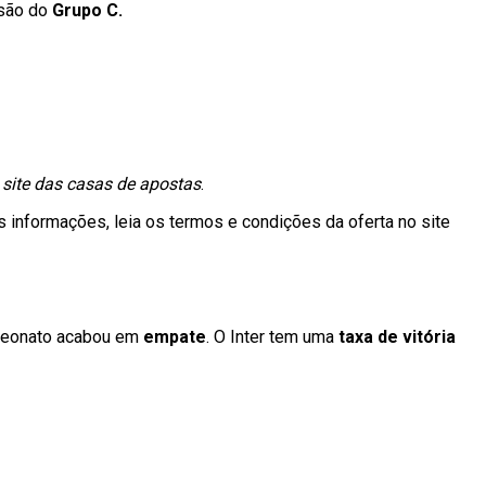
 são do
Grupo C.
 site das casas de apostas
.
s informações, leia os termos e condições da oferta no site
mpeonato acabou em
empate
. O Inter tem uma
taxa de vitória