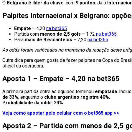
O
Belgrano é líder da chave
, com
9 pontos
. Já o
Internacion
Palpites Internacional x Belgrano: opçõ
Empate
– 4,20
na bet365
Partida com
menos de 2,5 gols
– 1,72
na bet365
Para
mais de 9 escanteios
– 2,20
na bet365
As odds foram verificadas no momento da redação deste artig
Outra dica para quem gosta de fazer palpites na Copa do Bras
oficial da operadora.
Aposta 1 – Empate – 4,20 na bet365
A primeira partida entre as equipes terminou
empatada
. Incl
de 33%
, enquanto o
clube argentino registra 40%.
Probabilidade da odds: 24%
Veja como apostar pelo celular com o bet365 app >>
Aposta 2 – Partida com menos de 2,5 go