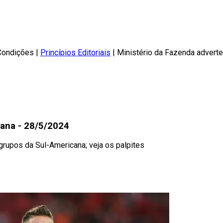
Condições |
Princípios Editoriais
| Ministério da Fazenda adverte
cana - 28/5/2024
grupos da Sul-Americana; veja os palpites