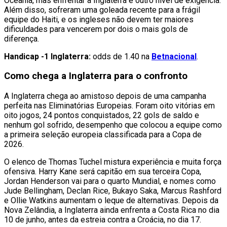
Oceania, mas enfrentar a Inglaterra é outro nível de exigência.
Além disso, sofreram uma goleada recente para a frágil
equipe do Haiti, e os ingleses não devem ter maiores
dificuldades para vencerem por dois o mais gols de
diferença.
Handicap -1 Inglaterra:
odds de 1.40 na
Betnacional
.
Como chega a Inglaterra para o confronto
A Inglaterra chega ao amistoso depois de uma campanha
perfeita nas Eliminatórias Europeias. Foram oito vitórias em
oito jogos, 24 pontos conquistados, 22 gols de saldo e
nenhum gol sofrido, desempenho que colocou a equipe como
a primeira seleção europeia classificada para a Copa de
2026.
O elenco de Thomas Tuchel mistura experiência e muita força
ofensiva. Harry Kane será capitão em sua terceira Copa,
Jordan Henderson vai para o quarto Mundial, e nomes como
Jude Bellingham, Declan Rice, Bukayo Saka, Marcus Rashford
e Ollie Watkins aumentam o leque de alternativas. Depois da
Nova Zelândia, a Inglaterra ainda enfrenta a Costa Rica no dia
10 de junho, antes da estreia contra a Croácia, no dia 17.