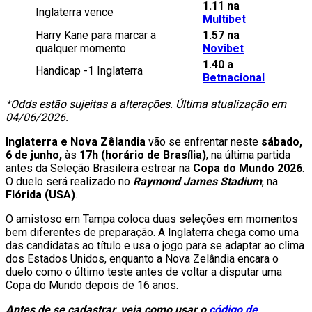
1.11 na
Inglaterra vence
Multibet
Harry Kane para marcar a
1.57 na
qualquer momento
Novibet
1.40 a
Handicap -1 Inglaterra
Betnacional
*Odds estão sujeitas a alterações. Última atualização em
04/06/2026.
Inglaterra e Nova Zêlandia
vão se enfrentar neste
sábado,
6 de junho,
às
17h (horário de Brasília)
, na última partida
antes da Seleção Brasileira estrear na
Copa do Mundo 2026
.
O duelo será realizado no
Raymond James Stadium
, na
Flórida (USA)
.
O amistoso em Tampa coloca duas seleções em momentos
bem diferentes de preparação. A Inglaterra chega como uma
das candidatas ao título e usa o jogo para se adaptar ao clima
dos Estados Unidos, enquanto a Nova Zelândia encara o
duelo como o último teste antes de voltar a disputar uma
Copa do Mundo depois de 16 anos.
Antes de se cadastrar, veja como usar o
código de