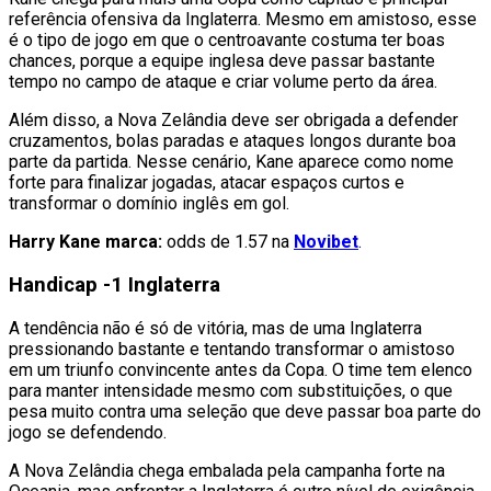
referência ofensiva da Inglaterra. Mesmo em amistoso, esse
é o tipo de jogo em que o centroavante costuma ter boas
chances, porque a equipe inglesa deve passar bastante
tempo no campo de ataque e criar volume perto da área.
Além disso, a Nova Zelândia deve ser obrigada a defender
cruzamentos, bolas paradas e ataques longos durante boa
parte da partida. Nesse cenário, Kane aparece como nome
forte para finalizar jogadas, atacar espaços curtos e
transformar o domínio inglês em gol.
Harry Kane marca:
odds de 1.57 na
Novibet
.
Handicap -1 Inglaterra
A tendência não é só de vitória, mas de uma Inglaterra
pressionando bastante e tentando transformar o amistoso
em um triunfo convincente antes da Copa. O time tem elenco
para manter intensidade mesmo com substituições, o que
pesa muito contra uma seleção que deve passar boa parte do
jogo se defendendo.
A Nova Zelândia chega embalada pela campanha forte na