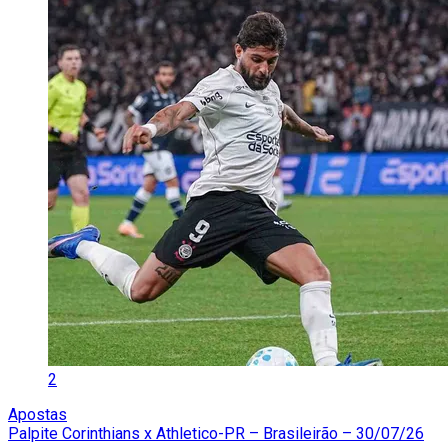
2
Apostas
Palpite Corinthians x Athletico-PR – Brasileirão – 30/07/26