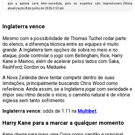
Inglaterra vence
Mesmo com a possibilidade de Thomas Tuchel rodar parte
do elenco, a diferença técnica entre as equipes é muito
grande. A Inglaterra tem opções de sobra no meio e no
ataque, pode controlar o jogo com Bellingham, Rice, Harry
Kane e Mainoo, além de acelerar pelos lados com Saka,
Rashford, Gordon ou Madueke.
A Nova Zelândia deve tentar competir dentro de suas
limitações, principalmente buscando Chris Wood como
referência. Ainda assim, se a Inglaterra jogar com seriedade e
impor seu ritmo desde o início, o caminho natural é de vitória
inglesa sem tanto sofrimento.
Inglaterra vence:
odds de 1.11 na
Multibet
.
Harry Kane para a marcar a qualquer momento
Kane chega para mais uma Copa como capitão e principal