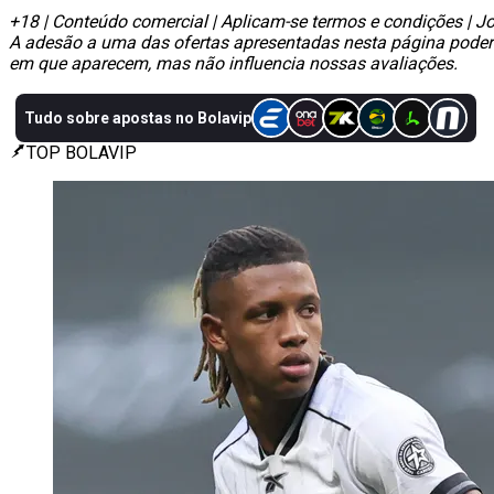
+18 | Conteúdo comercial | Aplicam-se termos e condições | 
A adesão a uma das ofertas apresentadas nesta página pode
em que aparecem, mas não influencia nossas avaliações.
TOP BOLAVIP