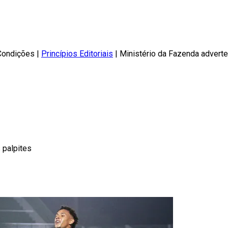
Condições |
Princípios Editoriais
| Ministério da Fazenda adverte
 palpites