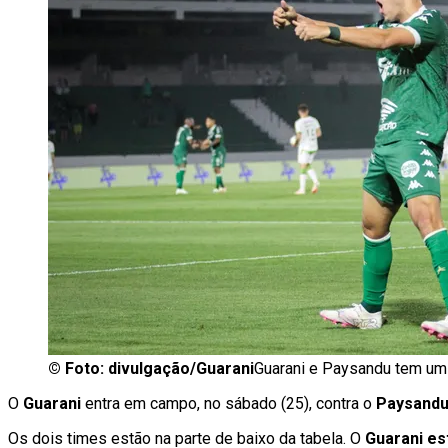
©
Foto: divulgação/Guarani
Guarani e Paysandu tem um 
O
Guarani
entra em campo, no sábado (25), contra o
Paysand
Os dois times estão na parte de baixo da tabela. O
Guarani es