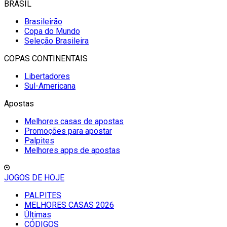
BRASIL
Brasileirão
Copa do Mundo
Seleção Brasileira
COPAS CONTINENTAIS
Libertadores
Sul-Americana
Apostas
Melhores casas de apostas
Promoções para apostar
Palpites
Melhores apps de apostas
JOGOS DE HOJE
PALPITES
MELHORES CASAS 2026
Últimas
CÓDIGOS