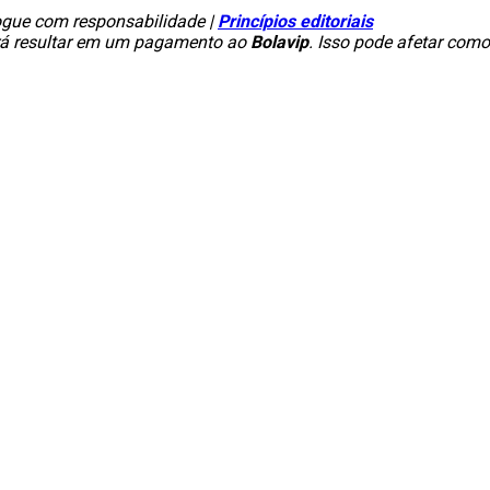
Jogue com responsabilidade |
Princípios editoriais
rá resultar em um pagamento ao
Bolavip
. Isso pode afetar com