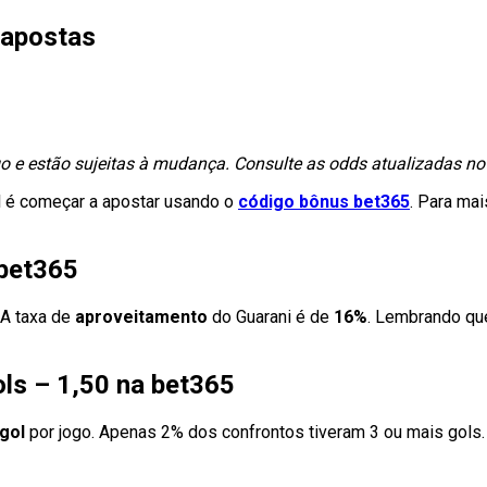
 apostas
o e estão sujeitas à mudança. Consulte as odds atualizadas no
il é começar a apostar usando o
código bônus bet365
. Para mai
 bet365
A taxa de
aproveitamento
do Guarani é de
16%
. Lembrando qu
ls – 1,50 na bet365
gol
por jogo. Apenas 2% dos confrontos tiveram 3 ou mais gol