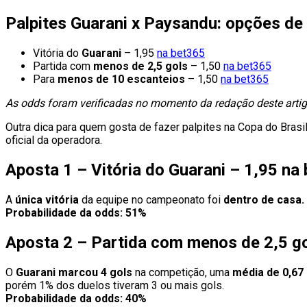
Palpites Guarani x Paysandu: opções de
Vitória do
Guarani
– 1,95
na bet365
Partida com
menos de 2,5 gols
– 1,50
na bet365
Para
menos de 10 escanteios
– 1,50
na bet365
As odds foram verificadas no momento da redação deste artig
Outra dica para quem gosta de fazer palpites na Copa do Bras
oficial da operadora.
Aposta 1 – Vitória do Guarani – 1,95 na
A
única vitória
da equipe no campeonato foi
dentro de casa.
Probabilidade da odds: 51%
Aposta 2 – Partida com menos de 2,5 go
O
Guarani marcou 4 gols
na competição, uma
média de 0,67 
porém 1% dos duelos tiveram 3 ou mais gols.
Probabilidade da odds: 40%