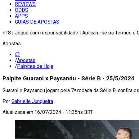
REVIEWS
ODDS
APPS
GUIAS DE APOSTAS
+18 | Jogue com responsabilidade | Aplicam-se os Termos e 
Apostas
/
Apostas
/
Palpites de Hoje
Palpite Guarani x Paysandu - Série B - 25/5/2024
Guarani e Paysandu jogam pela 7ª rodada da Série B; confira os
Por
Gabrielle Junqueira
Atualizada em
16/07/2024 - 11:35hs BRT