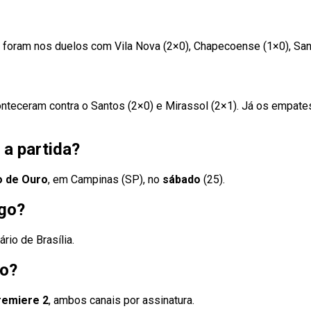
 foram nos duelos com Vila Nova (2×0), Chapecoense (1×0), Sant
onteceram contra o Santos (2×0) e Mirassol (2×1). Já os empate
 a partida?
o de Ouro
, em Campinas (SP), no
sábado
(25).
ogo?
rário de Brasília.
vo?
remiere 2
, ambos canais por assinatura.