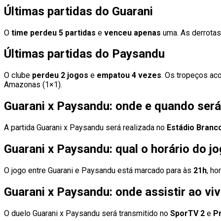
Últimas partidas do Guarani
O
time perdeu 5 partidas
e
venceu apenas
uma. As derrotas
Últimas partidas do Paysandu
O clube
perdeu 2 jogos
e
empatou 4 vezes
. Os tropeços ac
Amazonas (1×1).
Guarani x Paysandu: onde e quando será
A partida Guarani x Paysandu será realizada no
Estádio Branc
Guarani x Paysandu: qual o horário do j
O jogo entre Guarani e Paysandu está marcado para às
21h
, ho
Guarani x Paysandu: onde assistir ao vi
O duelo Guarani x Paysandu será transmitido no
SporTV 2
e
P