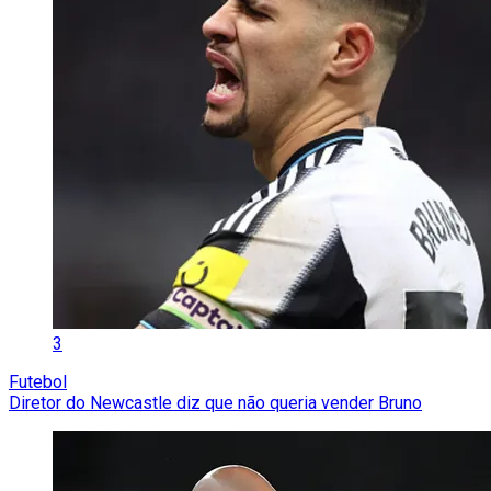
3
Futebol
Diretor do Newcastle diz que não queria vender Bruno