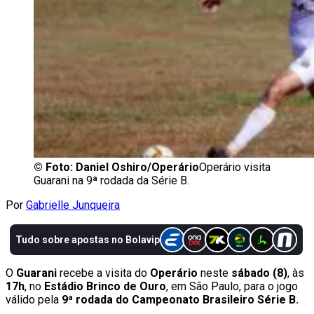
©
Foto: Daniel Oshiro/Operário
Operário visita
Guarani na 9ª rodada da Série B.
Por
Gabrielle Junqueira
O
Guarani
recebe a visita do
Operário
neste
sábado (8)
, às
17h
, no
Estádio Brinco de Ouro
, em São Paulo, para o jogo
válido pela
9ª rodada do Campeonato Brasileiro Série B.