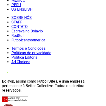
MÉXICO
PERU
US ENGLISH
SOBRE NÓS
STAFF
CONTATO
Escreva no Bolavip
RedGol
Futbolcentroamerica
Termos e Condições
Políticas de privacidade
Política Editorial
Ad Choices
Bolavip, assim como Futbol Sites, é uma empresa
pertencente à Better Collective. Todos os direitos
reservados.