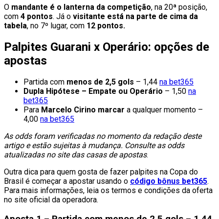
O
mandante é o lanterna da competição
, na 20ª posição,
com
4 pontos
. Já o
visitante está na parte de cima da
tabela
, no 7º lugar, com
12 pontos.
Palpites Guarani x Operário: opções de
apostas
Partida com
menos de 2,5 gols
– 1,44
na bet365
Dupla Hipótese – Empate ou Operário
– 1,50
na
bet365
Para
Marcelo Cirino marcar
a qualquer momento –
4,00
na bet365
As odds foram verificadas no momento da redação deste
artigo e estão sujeitas à mudança. Consulte as odds
atualizadas no site das casas de apostas
.
Outra dica para quem gosta de fazer palpites na Copa do
Brasil é começar a apostar usando o
código bônus bet365
.
Para mais informações, leia os termos e condições da oferta
no site oficial da operadora.
Aposta 1 – Partida com menos de 2,5 gols – 1,44