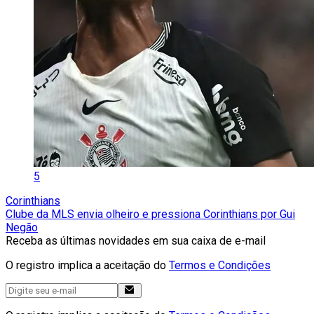
5
Corinthians
Clube da MLS envia olheiro e pressiona Corinthians por Gui
Negão
Receba as últimas novidades em sua caixa de e-mail
O registro implica a aceitação do
Termos e Condições