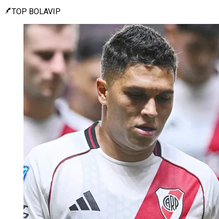
TOP BOLAVIP