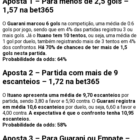
Aposta 1 – Para menos de 2,5 gols –
1,57 na bet365
O
Guarani marcou 6 gols
na competição, uma média de 0.6
gols por jogo, sendo que em 4% das partidas registrou 3 ou
mais gols. Já o
Ituano tem 10 tentos
, ou seja, uma média de
1 gol por duelo, também registrando mais de 3 tentos em 4%
dos confrontos.
Há 70% de chances de ter mais de 1,5
gols nesta partida.
Probabilidade da odds: 64%
Aposta 2 – Partida com mais de 9
escanteios – 1,72 na bet365
O
Ituano apresenta uma média de 9,70 escanteios
por
partida, sendo 3,80 a favor e 5,90 contra. O
Guarani registra
em média 10,6 escanteios
por duelo, ou seja, 6,60 a favor e
4,00 contra.
A expectativa é que o confronto tenha 10,95
escanteios.
Probabilidade da odds: 58%
Aposta 3 – Para Guarani ou Empate –