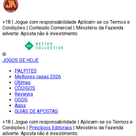
+18 | Jogue com responsabilidade Aplicam-se os Termos e
Condições | Conteúdo Comercial | Ministério da Fazenda
adverte: Aposta não é investimento.
JOGOS DE HOJE
PALPITES
Melhores casas 2026
Últimas
CÓDIGOS
Reviews
ODDS
Apps
GUIAS DE APOSTAS
+18 | Jogue com responsabilidade | Aplicam-se os Termos e
Condições |
Princípios Editoriais
| Ministério da Fazenda
adverte: Aposta não é investimento.