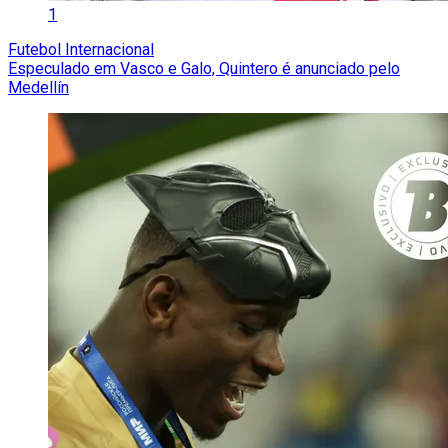
1
Futebol Internacional
Especulado em Vasco e Galo, Quintero é anunciado pelo
Medellín