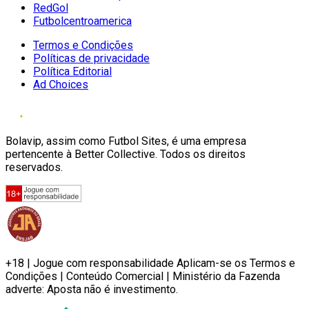
RedGol
Futbolcentroamerica
Termos e Condições
Políticas de privacidade
Política Editorial
Ad Choices
Bolavip, assim como Futbol Sites, é uma empresa
pertencente à Better Collective. Todos os direitos
reservados.
+18 | Jogue com responsabilidade Aplicam-se os Termos e
Condições | Conteúdo Comercial | Ministério da Fazenda
adverte: Aposta não é investimento.