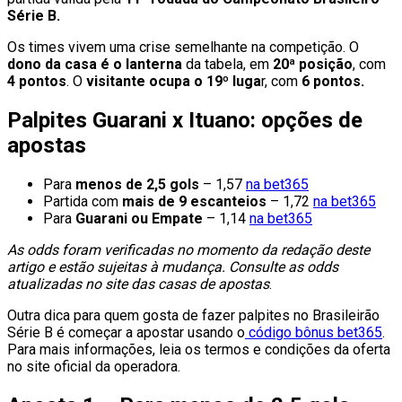
Série B.
Os times vivem uma crise semelhante na competição. O
dono da casa é o lanterna
da tabela, em
20ª posição
, com
4 pontos
. O
visitante ocupa o 19º luga
r, com
6 pontos.
Palpites Guarani x Ituano: opções de
apostas
Para
menos de 2,5 gols
– 1,57
na bet365
Partida com
mais de 9 escanteios
– 1,72
na bet365
Para
Guarani ou Empate
– 1,14
na bet365
As odds foram verificadas no momento da redação deste
artigo e estão sujeitas à mudança. Consulte as odds
atualizadas no site das casas de apostas
.
Outra dica para quem gosta de fazer palpites no Brasileirão
Série B é começar a apostar usando o
código bônus bet365
.
Para mais informações, leia os termos e condições da oferta
no site oficial da operadora.