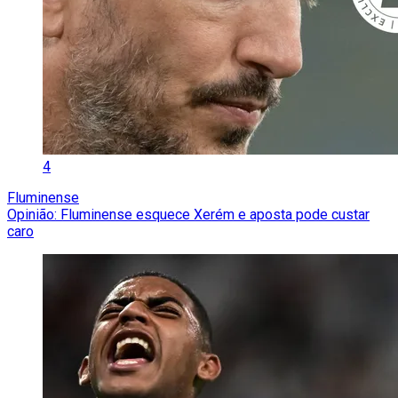
4
Fluminense
Opinião: Fluminense esquece Xerém e aposta pode custar
caro