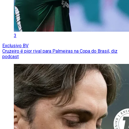
3
Exclusivo BV
Cruzeiro é pior rival para Palmeiras na Copa do Brasil, diz
podcast