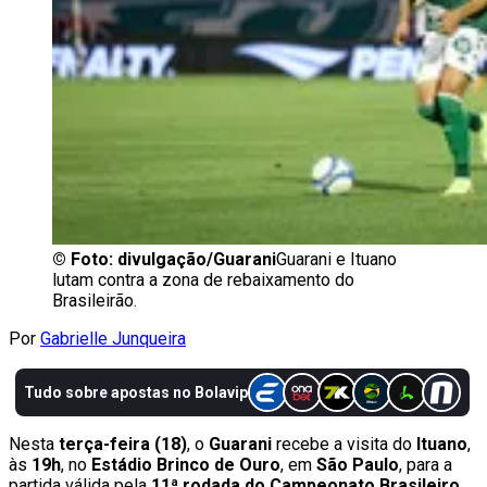
©
Foto: divulgação/Guarani
Guarani e Ituano
lutam contra a zona de rebaixamento do
Brasileirão.
Por
Gabrielle Junqueira
Nesta
terça-feira (18)
, o
Guarani
recebe a visita do
Ituano
,
às
19h
, no
Estádio Brinco de Ouro
, em
São Paulo
, para a
partida válida pela
11ª rodada do Campeonato Brasileiro