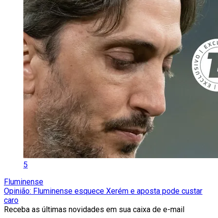
5
Fluminense
Opinião: Fluminense esquece Xerém e aposta pode custar
caro
Receba as últimas novidades em sua caixa de e-mail