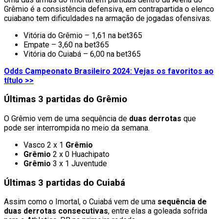
Grêmio é a consistência defensiva, em contrapartida o elenco
cuiabano tem dificuldades na armação de jogadas ofensivas.
Vitória do Grêmio – 1,61 na bet365
Empate – 3,60 na bet365
Vitória do Cuiabá – 6,00 na bet365
Odds Campeonato Brasileiro 2024: Vejas os favoritos ao
título >>
Últimas 3 partidas do Grêmio
O Grêmio vem de uma sequência de
duas derrotas
que
pode ser interrompida no meio da semana.
Vasco 2 x 1
Grêmio
Grêmio
2 x 0 Huachipato
Grêmio
3 x 1 Juventude
Últimas 3 partidas do Cuiabá
Assim como o Imortal, o Cuiabá vem de uma
sequência de
duas derrotas consecutivas
, entre elas a goleada sofrida