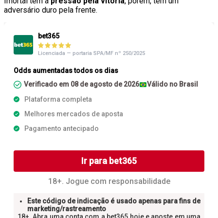
Imortal tem a
pressão pela vitória
, porém, tem um
adversário duro pela frente.