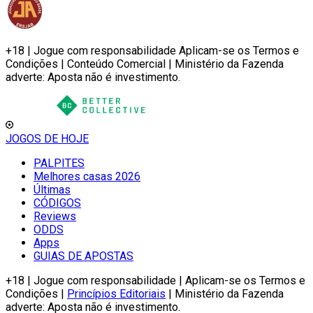
+18 | Jogue com responsabilidade Aplicam-se os Termos e
Condições | Conteúdo Comercial | Ministério da Fazenda
adverte: Aposta não é investimento.
JOGOS DE HOJE
PALPITES
Melhores casas 2026
Últimas
CÓDIGOS
Reviews
ODDS
Apps
GUIAS DE APOSTAS
+18 | Jogue com responsabilidade | Aplicam-se os Termos e
Condições |
Princípios Editoriais
| Ministério da Fazenda
adverte: Aposta não é investimento.