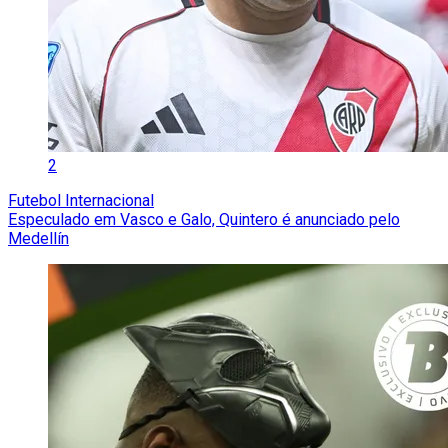
2
Futebol Internacional
Especulado em Vasco e Galo, Quintero é anunciado pelo
Medellín