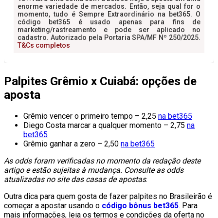
Palpites Grêmio x Cuiabá: opções de
aposta
Grêmio vencer o primeiro tempo – 2,25
na bet365
Diego Costa marcar a qualquer momento – 2,75
na
bet365
Grêmio ganhar a zero – 2,50
na bet365
As odds foram verificadas no momento da redação deste
artigo e estão
sujeitas à mudança. Consulte as odds
atualizadas no site das casas de apostas
.
Outra dica para quem gosta de fazer palpites no Brasileirão é
começar a apostar usando o
código bônus bet365
. Para
mais informações, leia os termos e condições da oferta no