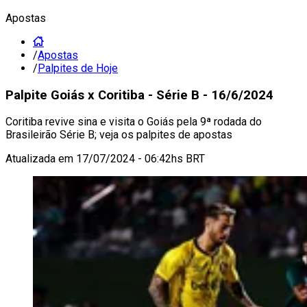
Apostas
/
Apostas
/
Palpites de Hoje
Palpite Goiás x Coritiba - Série B - 16/6/2024
Coritiba revive sina e visita o Goiás pela 9ª rodada do
Brasileirão Série B; veja os palpites de apostas
Atualizada em
17/07/2024 - 06:42hs BRT