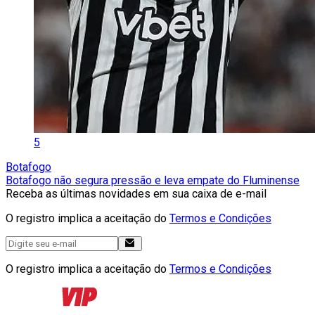
5
Botafogo
Botafogo não segura pressão e leva empate do Fluminense
Receba as últimas novidades em sua caixa de e-mail
O registro implica a aceitação do
Termos e Condições
O registro implica a aceitação do
Termos e Condições