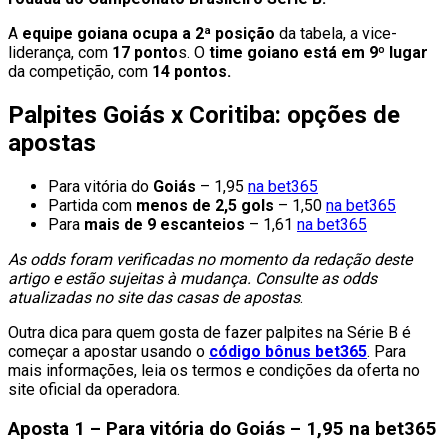
A
equipe goiana ocupa a 2ª posição
da tabela, a vice-
liderança, com
17 ponto
s. O
time goiano está em 9º lugar
da competição, com
14 pontos.
Palpites Goiás x Coritiba: opções de
apostas
Para vitória do
Goiás
– 1,95
na bet365
Partida com
menos de 2,5 gols
– 1,50
na bet365
Para
mais de 9 escanteios
– 1,61
na bet365
As odds foram verificadas no momento da redação deste
artigo e estão sujeitas à mudança. Consulte as odds
atualizadas no site das casas de apostas
.
Outra dica para quem gosta de fazer palpites na Série B é
começar a apostar usando o
código bônus bet365
. Para
mais informações, leia os termos e condições da oferta no
site oficial da operadora.
Aposta 1 – Para vitória do Goiás – 1,95 na bet365