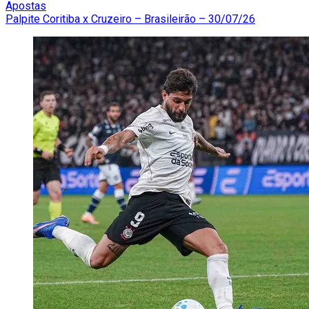
Apostas
Palpite Coritiba x Cruzeiro – Brasileirão – 30/07/26