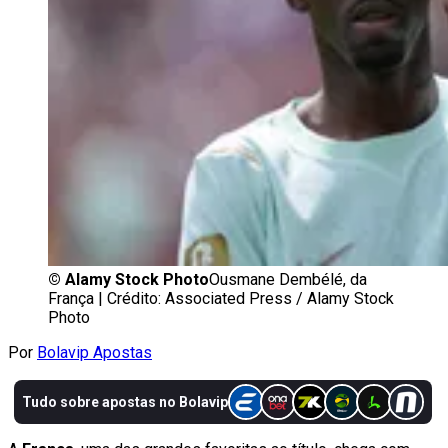
©
Alamy Stock Photo
Ousmane Dembélé, da
França | Crédito: Associated Press / Alamy Stock
Photo
Por
Bolavip Apostas