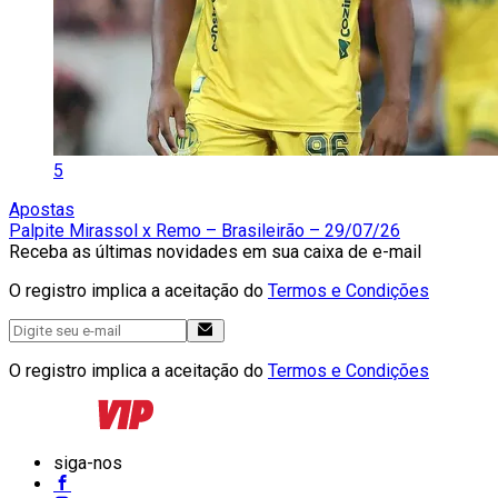
5
Apostas
Palpite Mirassol x Remo – Brasileirão – 29/07/26
Receba as últimas novidades em sua caixa de e-mail
O registro implica a aceitação do
Termos e Condições
O registro implica a aceitação do
Termos e Condições
siga-nos