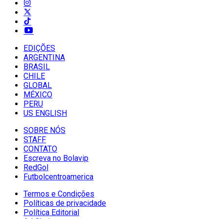
EDIÇÕES
ARGENTINA
BRASIL
CHILE
GLOBAL
MÉXICO
PERU
US ENGLISH
SOBRE NÓS
STAFF
CONTATO
Escreva no Bolavip
RedGol
Futbolcentroamerica
Termos e Condições
Políticas de privacidade
Política Editorial