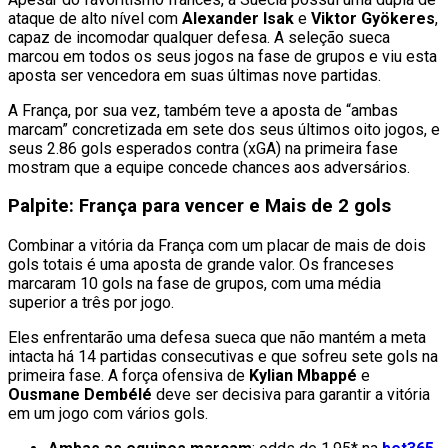
ataque de alto nível com
Alexander Isak
e
Viktor Gyökeres
,
capaz de incomodar qualquer defesa. A seleção sueca
marcou em todos os seus jogos na fase de grupos e viu esta
aposta ser vencedora em suas últimas nove partidas.
A França, por sua vez, também teve a aposta de “ambas
marcam” concretizada em sete dos seus últimos oito jogos, e
seus 2.86 gols esperados contra (xGA) na primeira fase
mostram que a equipe concede chances aos adversários.
Palpite: França para vencer e Mais de 2 gols
Combinar a vitória da França com um placar de mais de dois
gols totais é uma aposta de grande valor. Os franceses
marcaram 10 gols na fase de grupos, com uma média
superior a três por jogo.
Eles enfrentarão uma defesa sueca que não mantém a meta
intacta há 14 partidas consecutivas e que sofreu sete gols na
primeira fase. A força ofensiva de
Kylian Mbappé
e
Ousmane Dembélé
deve ser decisiva para garantir a vitória
em um jogo com vários gols.