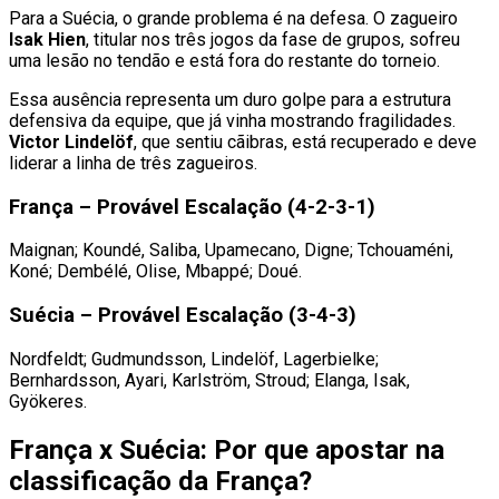
Para a Suécia, o grande problema é na defesa. O zagueiro
Isak Hien
, titular nos três jogos da fase de grupos, sofreu
uma lesão no tendão e está fora do restante do torneio.
Essa ausência representa um duro golpe para a estrutura
defensiva da equipe, que já vinha mostrando fragilidades.
Victor Lindelöf
, que sentiu cãibras, está recuperado e deve
liderar a linha de três zagueiros.
França – Provável Escalação (4-2-3-1)
Maignan; Koundé, Saliba, Upamecano, Digne; Tchouaméni,
Koné; Dembélé, Olise, Mbappé; Doué.
Suécia – Provável Escalação (3-4-3)
Nordfeldt; Gudmundsson, Lindelöf, Lagerbielke;
Bernhardsson, Ayari, Karlström, Stroud; Elanga, Isak,
Gyökeres.
França x Suécia: Por que apostar na
classificação da França?