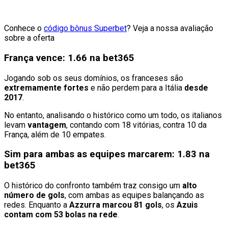
Conhece o
código bônus Superbet
? Veja a nossa avaliação
sobre a oferta
França vence: 1.66 na bet365
Jogando sob os seus domínios, os franceses são
extremamente fortes
e não perdem para a Itália
desde
2017
.
No entanto, analisando o histórico como um todo, os italianos
levam
vantagem
, contando com 18 vitórias, contra 10 da
França, além de 10 empates.
Sim para ambas as equipes marcarem: 1.83 na
bet365
O histórico do confronto também traz consigo um
alto
número de gols
, com ambas as equipes balançando as
redes. Enquanto a
Azzurra marcou 81 gols
, os
Azuis
contam com 53 bolas na rede
.