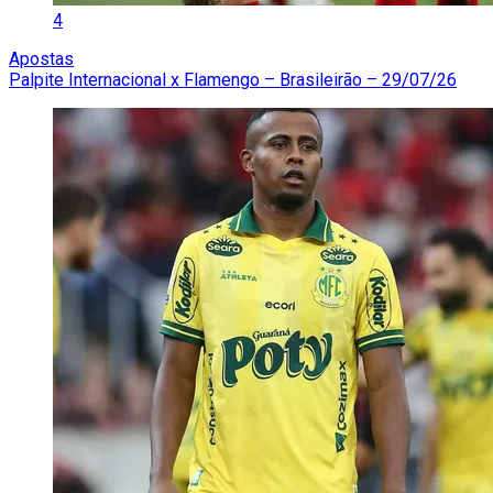
4
Apostas
Palpite Internacional x Flamengo – Brasileirão – 29/07/26