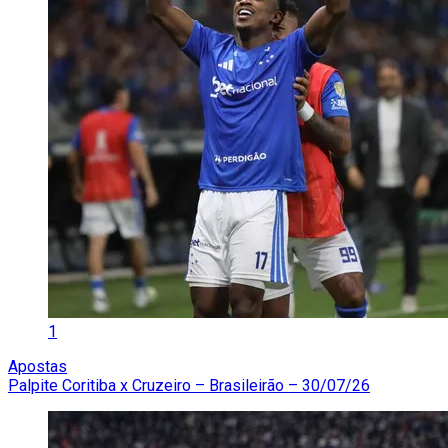
1
Apostas
Palpite Coritiba x Cruzeiro – Brasileirão – 30/07/26