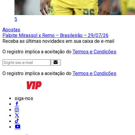
5
Apostas
Palpite Mirassol x Remo – Brasileirão – 29/07/26
Receba as últimas novidades em sua caixa de e-mail
O registro implica a aceitação do
Termos e Condições
O registro implica a aceitação do
Termos e Condições
siga-nos