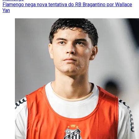
Flamengo nega nova tentativa do RB Bragantino por Wallace
Yan