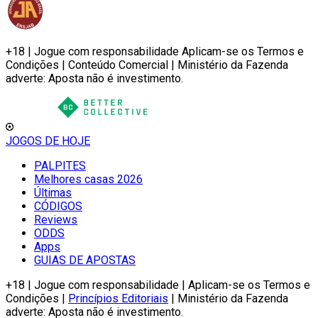
+18 | Jogue com responsabilidade Aplicam-se os Termos e
Condições | Conteúdo Comercial | Ministério da Fazenda
adverte: Aposta não é investimento.
JOGOS DE HOJE
PALPITES
Melhores casas 2026
Últimas
CÓDIGOS
Reviews
ODDS
Apps
GUIAS DE APOSTAS
+18 | Jogue com responsabilidade | Aplicam-se os Termos e
Condições |
Princípios Editoriais
| Ministério da Fazenda
adverte: Aposta não é investimento.