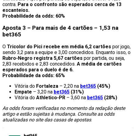
contra.
Para o confronto são esperados cerca de 13
escanteios.
Probabilidade da odds: 60%
Aposta 3 – Para mais de 4 cartões – 1,53 na
bet365
O
Tricolor do Pici recebe em média 6,2 cartões
por jogo,
sendo 3,2 para a equipe e 3,00 concedidos. Enquanto isso, o
Rubro-Negro registra 5,67 cartões
por partida, ou seja,
2,83 recebidos e 2,83 concedidos.
A média de cartões
esperados para o duelo é de 6.
Probabilidade da odds: 65%
Vitória do
Fortaleza
– 2,20 na
bet365
(45%)
Empate
– 3,20 na
bet365
(31%)
Vitória do
Athletico-PR
– 3,60 na
bet365
(28%)
As odds foram verificadas no momento da redação deste
artigo e estão sujeitas à mudança. Consulte as odds
atualizadas no site das casas de apostas
.