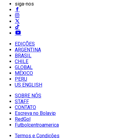
siga-nos
EDIÇÕES
ARGENTINA
BRASIL
CHILE
GLOBAL
MÉXICO
PERU
US ENGLISH
SOBRE NÓS
STAFF
CONTATO
Escreva no Bolavip
RedGol
Futbolcentroamerica
Termos e Condições