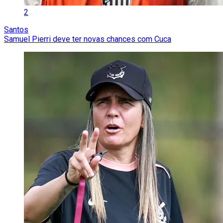
2
Santos
Samuel Pierri deve ter novas chances com Cuca