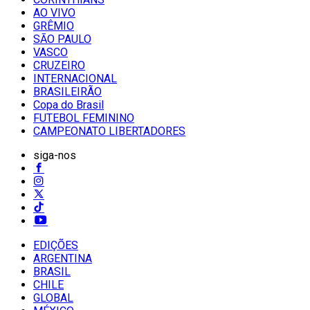
AO VIVO
GRÊMIO
SĀO PAULO
VASCO
CRUZEIRO
INTERNACIONAL
BRASILEIRÃO
Copa do Brasil
FUTEBOL FEMININO
CAMPEONATO LIBERTADORES
siga-nos
EDIÇÕES
ARGENTINA
BRASIL
CHILE
GLOBAL