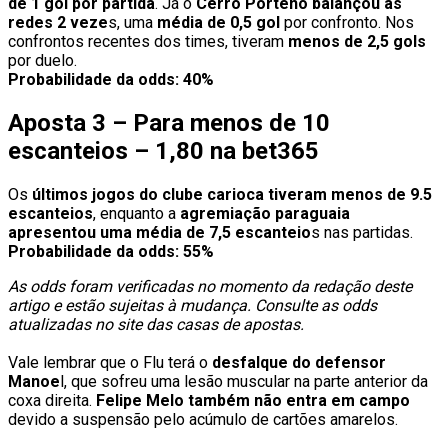
de 1 gol por partida
. Já o
Cerro Porteño balançou as
redes 2 veze
s, uma
média de 0,5 gol
por confronto. Nos
confrontos recentes dos times, tiveram
menos de 2,5 gols
por duelo.
Probabilidade da odds: 40%
Aposta 3 – Para menos de 10
escanteios – 1,80 na bet365
Os
últimos jogos do clube carioca tiveram menos de 9.5
escanteios
, enquanto a
agremiação paraguaia
apresentou uma média de 7,5 escanteio
s nas partidas.
Probabilidade da odds: 55%
As odds foram verificadas no momento da redação deste
artigo e estão sujeitas à mudança. Consulte as odds
atualizadas no site das casas de apostas.
Vale lembrar que o Flu terá o
desfalque do defensor
Manoe
l, que sofreu uma lesão muscular na parte anterior da
coxa direita.
Felipe Melo também não entra em campo
devido a suspensão pelo acúmulo de cartões amarelos.