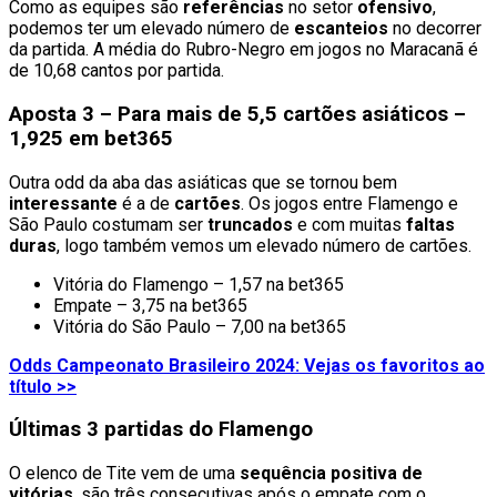
Como as equipes são
referências
no setor
ofensivo
,
podemos ter um elevado número de
escanteios
no decorrer
da partida. A média do Rubro-Negro em jogos no Maracanã é
de 10,68 cantos por partida.
Aposta 3 – Para mais de 5,5 cartões asiáticos –
1,925 em bet365
Outra odd da aba das asiáticas que se tornou bem
interessante
é a de
cartões
. Os jogos entre Flamengo e
São Paulo costumam ser
truncados
e com muitas
faltas
duras
, logo também vemos um elevado número de cartões.
Vitória do Flamengo – 1,57 na bet365
Empate – 3,75 na bet365
Vitória do São Paulo – 7,00 na bet365
Odds Campeonato Brasileiro 2024: Vejas os favoritos ao
título >>
Últimas 3 partidas do Flamengo
O elenco de Tite vem de uma
sequência positiva de
vitórias
, são três consecutivas após o empate com o