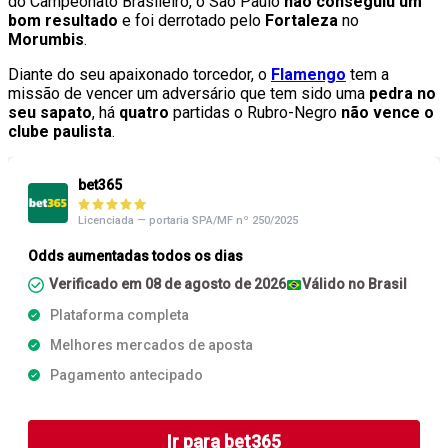
do Campeonato Brasileiro, o São Paulo
não conseguiu um
bom resultado
e foi derrotado pelo
Fortaleza
no
Morumbis
.
Diante do seu apaixonado torcedor, o
Flamengo
tem a
missão de vencer um adversário que tem sido uma
pedra no
seu sapato
, há
quatro
partidas o Rubro-Negro
não vence o
clube paulista
.