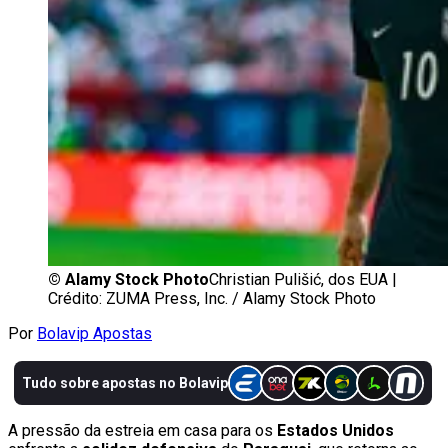
©
Alamy Stock Photo
Christian Pulišić, dos EUA |
Crédito: ZUMA Press, Inc. / Alamy Stock Photo
Por
Bolavip Apostas
A pressão da estreia em casa para os
Estados Unidos