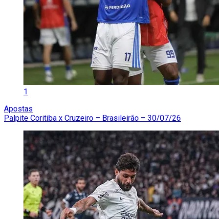
1
Apostas
Palpite Coritiba x Cruzeiro – Brasileirão – 30/07/26