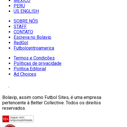
MÉXICO
PERU
US ENGLISH
SOBRE NÓS
STAFF
CONTATO
Escreva no Bolavip
RedGol
Futbolcentroamerica
Termos e Condições
Políticas de privacidade
Política Editorial
Ad Choices
Bolavip, assim como Futbol Sites, é uma empresa
pertencente à Better Collective. Todos os direitos
reservados.