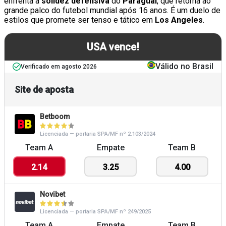
enfrenta a
solidez defensiva
do
Paraguai
, que retorna ao
grande palco do futebol mundial após 16 anos. É um duelo de
estilos que promete ser tenso e tático em
Los Angeles
.