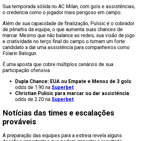
Sua temporada sólida no AC Milan, com gols e assistências,
o credencia como o jogador mais perigoso em campo.
Além de sua capacidade de finalização, Pulisic é o cobrador
de pênaltis da equipe, o que aumenta suas chances de
marcar. Mesmo que não balance as redes, sua visão de jogo
e criatividade no terço final do campo o tornam um forte
candidato a dar uma assistência para companheiros como
Folarin Balogun.
É uma aposta que cobre múltiplos cenários de sua
participação ofensiva.
Dupla Chance: EUA ou Empate e Menos de 3 gols
:
odds de 1.90 na
Superbet
.
Christian Pulisic para marcar ou dar assistência
:
odds de 2.20 na
Superbet
.
Notícias das times e escalações
prováveis
A preparação das equipes para a estreia revela alguns