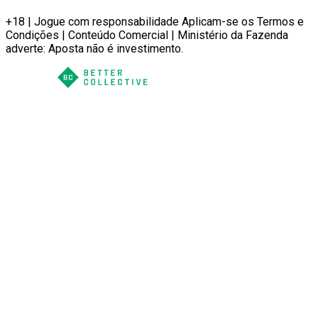
+18 | Jogue com responsabilidade Aplicam-se os Termos e
Condições | Conteúdo Comercial | Ministério da Fazenda
adverte: Aposta não é investimento.