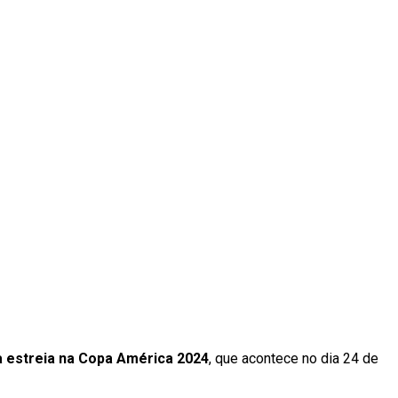
 estreia na Copa América 2024
, que acontece no dia 24 de