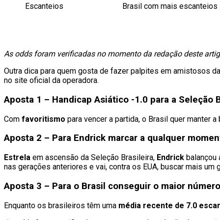
Escanteios
Brasil com mais escanteios
As odds foram verificadas no momento da redação deste artigo
Outra dica para quem gosta de fazer palpites em amistosos d
no site oficial da operadora.
Aposta 1 – Handicap Asiático -1.0 para a Seleção B
Com
favoritismo
para vencer a partida, o Brasil quer manter a
Aposta 2 – Para Endrick marcar a qualquer momen
Estrela
em ascensão da Seleção Brasileira,
Endrick
balançou 
nas gerações anteriores e vai, contra os EUA, buscar mais um g
Aposta 3 – Para o Brasil conseguir o maior númer
Enquanto os brasileiros têm uma
média recente de 7.0 escan