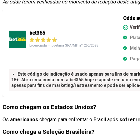
As odds foram verificadas no momento da redação deste artigo
Como chegam os Estados Unidos?
Os
americanos
chegam para enfrentar o Brasil após
sofrer
u
Como chega a Seleção Brasileira?