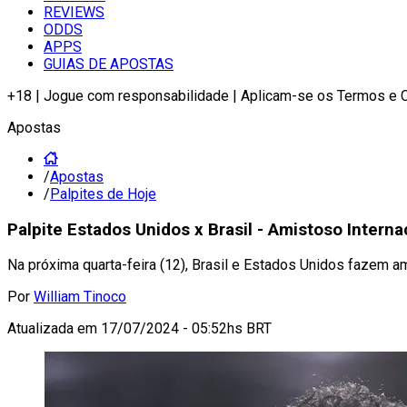
REVIEWS
ODDS
APPS
GUIAS DE APOSTAS
+18 | Jogue com responsabilidade | Aplicam-se os Termos e 
Apostas
/
Apostas
/
Palpites de Hoje
Palpite Estados Unidos x Brasil - Amistoso Interna
Na próxima quarta-feira (12), Brasil e Estados Unidos fazem am
Por
William Tinoco
Atualizada em
17/07/2024 - 05:52hs BRT