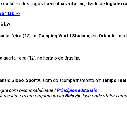
rrotada
. Em três jogos foram
duas vitórias
, diante de
Inglaterr
oritas >>
tida?
arta-feira
(12), no
Camping World Stadium
, em
Orlando
, nos
 quarta-feira (12), no horário de Brasília.
canais
Globo
,
Sportv
, além do acompanhamento em
tempo real 
Jogue com responsabilidade |
Princípios editoriais
rá resultar em um pagamento ao
Bolavip
. Isso pode afetar com