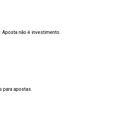
: Aposta não é investimento.
s para apostas.