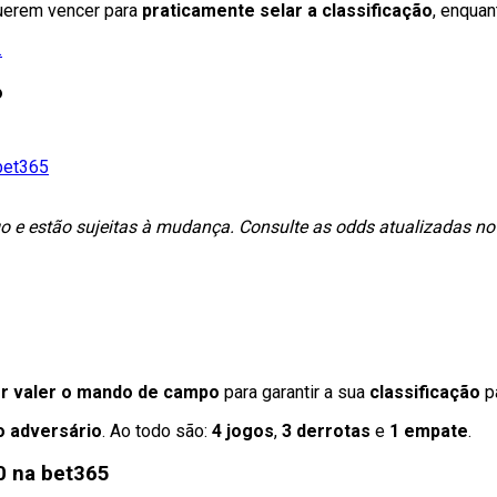
querem vencer para
praticamente selar a classificação
, enquan
.
P
bet365
 e estão sujeitas à mudança. Consulte as odds atualizadas no 
r valer o mando de campo
para garantir a sua
classificação
pa
o adversário
. Ao todo são:
4 jogos
,
3 derrotas
e
1 empate
.
50 na bet365