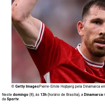
©
Getty Images
Pierre-Emile Hojbjerg pela Dinamarca e
Neste
domingo
(8), às
13h
(horário de Brasília), a
Dinamarca
r
da
Sportv
.