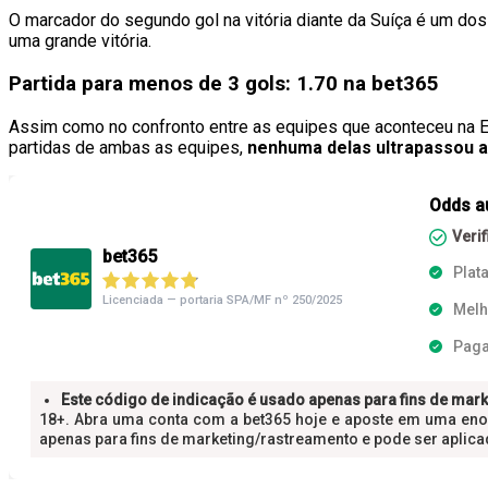
O marcador do segundo gol na vitória diante da Suíça é um do
uma grande vitória.
Partida para menos de 3 gols: 1.70 na bet365
Assim como no confronto entre as equipes que aconteceu na 
partidas de ambas as equipes,
nenhuma delas ultrapassou a