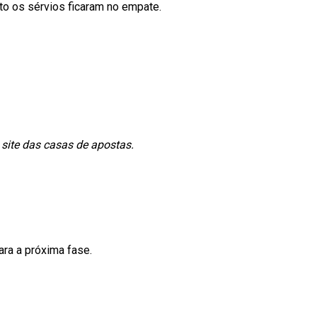
to os sérvios ficaram no empate.
site das casas de apostas.
ra a próxima fase.