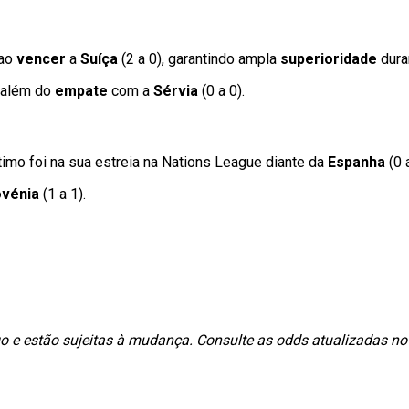
 ao
vencer
a
Suíça
(2 a 0), garantindo ampla
superioridade
dura
, além do
empate
com a
Sérvia
(0 a 0).
ltimo foi na sua estreia na Nations League diante da
Espanha
(0 a
ovénia
(1 a 1).
 e estão sujeitas à mudança. Consulte as odds atualizadas no 