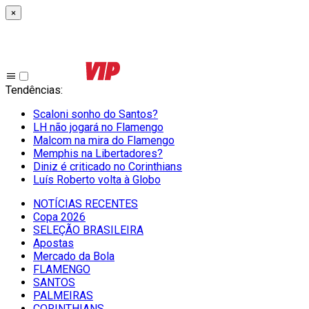
×
Tendências
:
Scaloni sonho do Santos?
LH não jogará no Flamengo
Malcom na mira do Flamengo
Memphis na Libertadores?
Diniz é criticado no Corinthians
Luís Roberto volta à Globo
NOTÍCIAS RECENTES
Copa 2026
SELEÇÃO BRASILEIRA
Apostas
Mercado da Bola
FLAMENGO
SANTOS
PALMEIRAS
CORINTHIANS