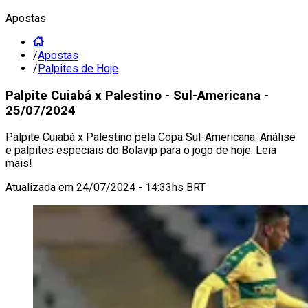
Apostas
/
Apostas
/
Palpites de Hoje
Palpite Cuiabá x Palestino - Sul-Americana -
25/07/2024
Palpite Cuiabá x Palestino pela Copa Sul-Americana. Análise
e palpites especiais do Bolavip para o jogo de hoje. Leia
mais!
Atualizada em
24/07/2024 - 14:33hs BRT