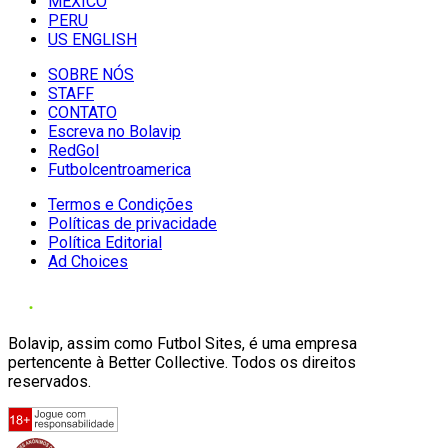
MÉXICO
PERU
US ENGLISH
SOBRE NÓS
STAFF
CONTATO
Escreva no Bolavip
RedGol
Futbolcentroamerica
Termos e Condições
Políticas de privacidade
Política Editorial
Ad Choices
Bolavip, assim como Futbol Sites, é uma empresa
pertencente à Better Collective. Todos os direitos
reservados.