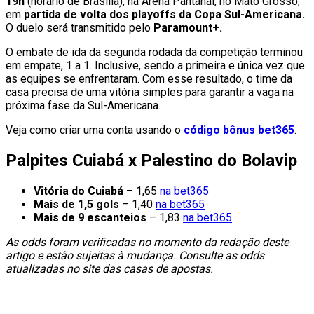
19h
(horário de Brasília), na Arena Pantanal, no Mato Grosso,
em
partida de volta dos playoffs da Copa Sul-Americana.
O duelo será transmitido pelo
Paramount+.
O embate de ida da segunda rodada da competição terminou
em empate, 1 a 1. Inclusive, sendo a primeira e única vez que
as equipes se enfrentaram. Com esse resultado, o time da
casa precisa de uma vitória simples para garantir a vaga na
próxima fase da Sul-Americana.
Veja como criar uma conta usando o
código bônus bet365
.
Palpites Cuiabá x Palestino do Bolavip
Vitória do Cuiabá
– 1,65
na bet365
Mais de 1,5 gols
– 1,40
na bet365
Mais de 9 escanteios
– 1,83
na bet365
As odds foram verificadas no momento da redação deste
artigo e estão sujeitas à mudança. Consulte as odds
atualizadas no site das casas de apostas.