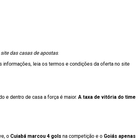
 site das casas de apostas
.
s informações, leia os termos e condições da oferta no site
do e dentro de casa a força é maior.
A taxa de vitória do time
ve, o
Cuiabá marcou 4 gols
na competição e o
Goiás apenas