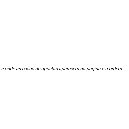
o e onde as casas de apostas aparecem na página e a ordem