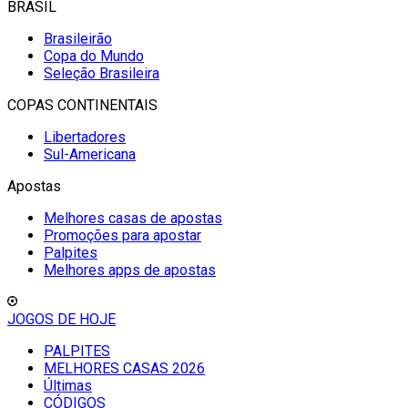
BRASIL
Brasileirão
Copa do Mundo
Seleção Brasileira
COPAS CONTINENTAIS
Libertadores
Sul-Americana
Apostas
Melhores casas de apostas
Promoções para apostar
Palpites
Melhores apps de apostas
JOGOS DE HOJE
PALPITES
MELHORES CASAS 2026
Últimas
CÓDIGOS