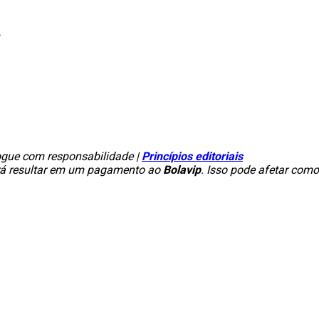
?
Jogue com responsabilidade |
Princípios editoriais
rá resultar em um pagamento ao
Bolavip
. Isso pode afetar com