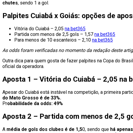
chutes
, sendo 1 a gol.
Palpites Cuiabá x Goiás: opções de apo
Vitória do Cuiabá – 2,05
na bet365
Partida com menos de 2,5 gols – 1,57
na bet365
Para menos de 10 escanteios – 2,10
na bet365
As odds foram verificadas no momento da redação deste artig
Outra dica para quem gosta de fazer palpites na Copa do Bras
oficial da operadora.
Aposta 1 – Vitória do Cuiabá – 2,05 na 
Apesar do Cuiabá está instável na competição, a primeira part
do Mato Grosso é de 33%.
Pr
obabilidade da odds: 49%
Aposta 2 – Partida com menos de 2,5 go
A
média de gols dos clubes é de 1,5
0, sendo que
há apenas 