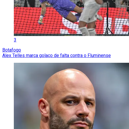
3
Botafogo
Alex Telles marca golaço de falta contra o Fluminense