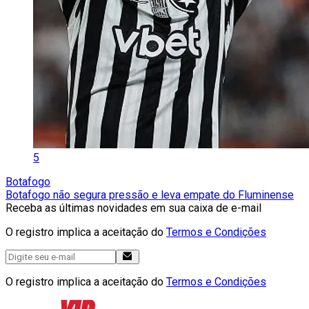
5
Botafogo
Botafogo não segura pressão e leva empate do Fluminense
Receba as últimas novidades em sua caixa de e-mail
O registro implica a aceitação do
Termos e Condições
O registro implica a aceitação do
Termos e Condições