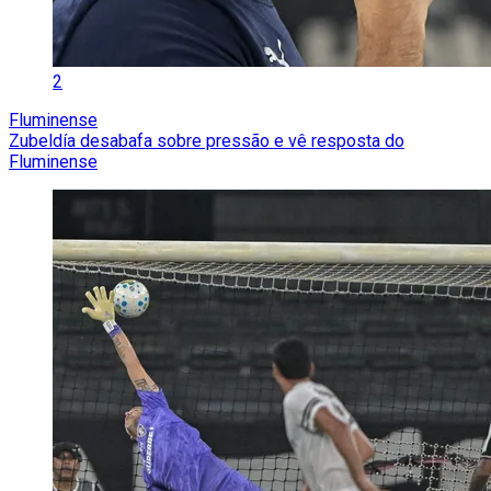
2
Fluminense
Zubeldía desabafa sobre pressão e vê resposta do
Fluminense