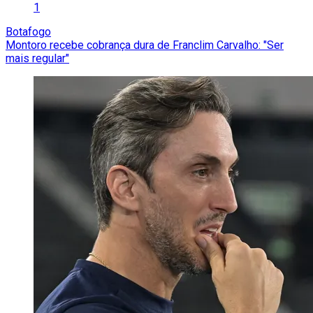
1
Botafogo
Montoro recebe cobrança dura de Franclim Carvalho: "Ser
mais regular"