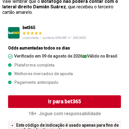
Vale lembrar que o
Botafogo não poderá contar com o
lateral direito Damián Suárez
, que recebeu o terceiro
cartão amarelo.