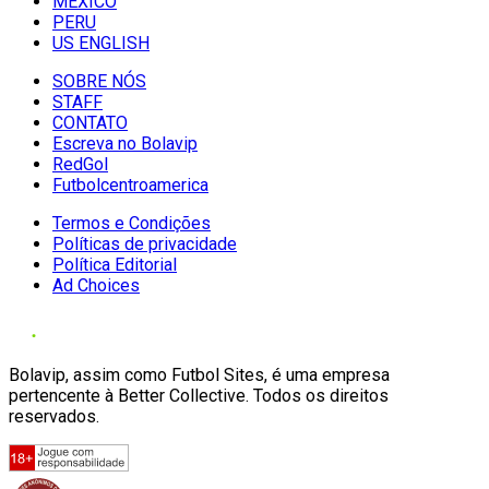
MÉXICO
PERU
US ENGLISH
SOBRE NÓS
STAFF
CONTATO
Escreva no Bolavip
RedGol
Futbolcentroamerica
Termos e Condições
Políticas de privacidade
Política Editorial
Ad Choices
Bolavip, assim como Futbol Sites, é uma empresa
pertencente à Better Collective. Todos os direitos
reservados.