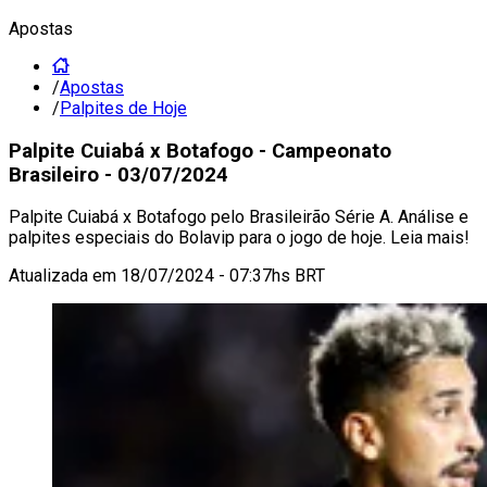
Apostas
/
Apostas
/
Palpites de Hoje
Palpite Cuiabá x Botafogo - Campeonato
Brasileiro - 03/07/2024
Palpite Cuiabá x Botafogo pelo Brasileirão Série A. Análise e
palpites especiais do Bolavip para o jogo de hoje. Leia mais!
Atualizada em
18/07/2024 - 07:37hs BRT