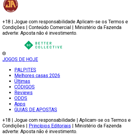
+18 | Jogue com responsabilidade Aplicam-se os Termos e
Condições | Conteúdo Comercial | Ministério da Fazenda
adverte: Aposta não é investimento.
JOGOS DE HOJE
PALPITES
Melhores casas 2026
Últimas
CÓDIGOS
Reviews
ODDS
Apps
GUIAS DE APOSTAS
+18 | Jogue com responsabilidade | Aplicam-se os Termos e
Condições |
Princípios Editoriais
| Ministério da Fazenda
adverte: Aposta não é investimento.