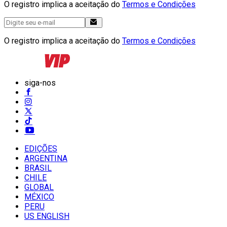
O registro implica a aceitação do
Termos e Condições
O registro implica a aceitação do
Termos e Condições
siga-nos
EDIÇÕES
ARGENTINA
BRASIL
CHILE
GLOBAL
MÉXICO
PERU
US ENGLISH