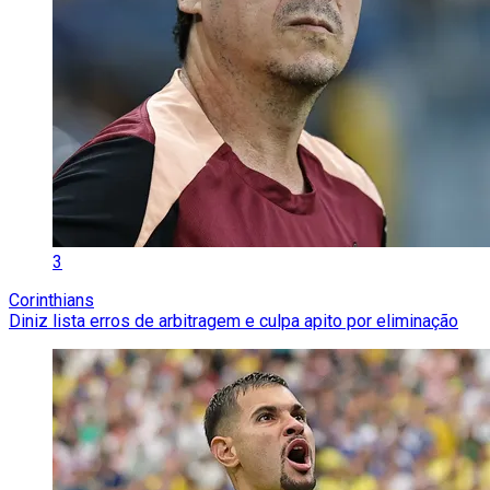
3
Corinthians
Diniz lista erros de arbitragem e culpa apito por eliminação