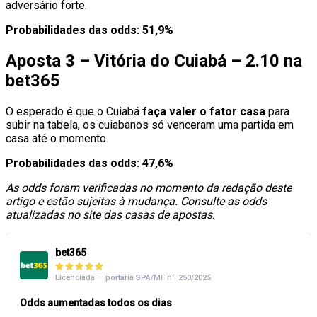
adversário forte.
Probabilidades das odds: 51,9%
Aposta 3 – Vitória do Cuiabá – 2.10 na
bet365
O esperado é que o Cuiabá
faça valer o fator casa
para
subir na tabela, os cuiabanos só venceram uma partida em
casa até o momento.
Probabilidades das odds: 47,6%
As odds foram verificadas no momento da redação deste
artigo e estão sujeitas à mudança. Consulte as odds
atualizadas no site das casas de apostas
.