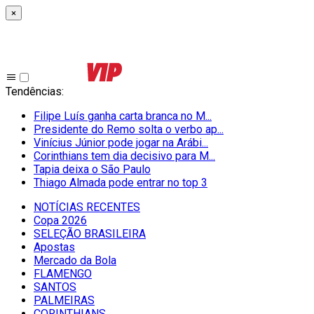
×
Tendências
:
Filipe Luís ganha carta branca no M...
Presidente do Remo solta o verbo ap...
Vinícius Júnior pode jogar na Arábi...
Corinthians tem dia decisivo para M...
Tapia deixa o São Paulo
Thiago Almada pode entrar no top 3
NOTÍCIAS RECENTES
Copa 2026
SELEÇÃO BRASILEIRA
Apostas
Mercado da Bola
FLAMENGO
SANTOS
PALMEIRAS
CORINTHIANS