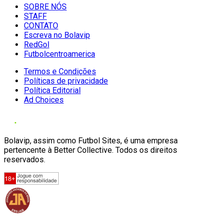
SOBRE NÓS
STAFF
CONTATO
Escreva no Bolavip
RedGol
Futbolcentroamerica
Termos e Condições
Políticas de privacidade
Política Editorial
Ad Choices
Bolavip, assim como Futbol Sites, é uma empresa
pertencente à Better Collective. Todos os direitos
reservados.